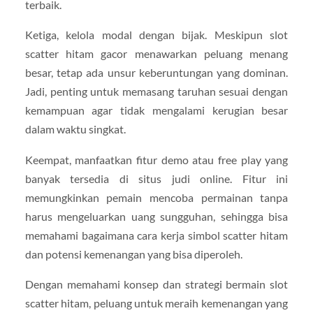
terbaik.
Ketiga, kelola modal dengan bijak. Meskipun slot
scatter hitam gacor menawarkan peluang menang
besar, tetap ada unsur keberuntungan yang dominan.
Jadi, penting untuk memasang taruhan sesuai dengan
kemampuan agar tidak mengalami kerugian besar
dalam waktu singkat.
Keempat, manfaatkan fitur demo atau free play yang
banyak tersedia di situs judi online. Fitur ini
memungkinkan pemain mencoba permainan tanpa
harus mengeluarkan uang sungguhan, sehingga bisa
memahami bagaimana cara kerja simbol scatter hitam
dan potensi kemenangan yang bisa diperoleh.
Dengan memahami konsep dan strategi bermain slot
scatter hitam, peluang untuk meraih kemenangan yang