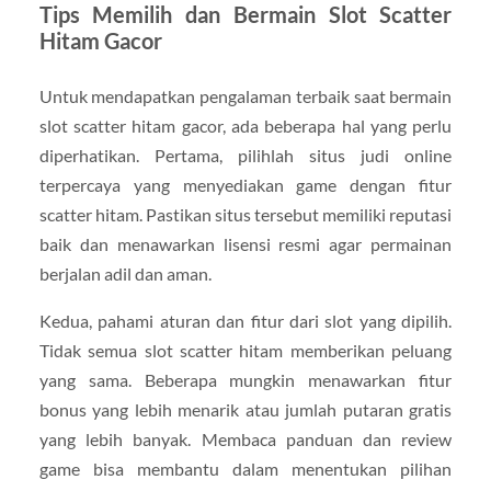
Tips Memilih dan Bermain Slot Scatter
Hitam Gacor
Untuk mendapatkan pengalaman terbaik saat bermain
slot scatter hitam gacor, ada beberapa hal yang perlu
diperhatikan. Pertama, pilihlah situs judi online
terpercaya yang menyediakan game dengan fitur
scatter hitam. Pastikan situs tersebut memiliki reputasi
baik dan menawarkan lisensi resmi agar permainan
berjalan adil dan aman.
Kedua, pahami aturan dan fitur dari slot yang dipilih.
Tidak semua slot scatter hitam memberikan peluang
yang sama. Beberapa mungkin menawarkan fitur
bonus yang lebih menarik atau jumlah putaran gratis
yang lebih banyak. Membaca panduan dan review
game bisa membantu dalam menentukan pilihan