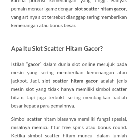
karena potensi kemenangan yang tinggi. Banyak
pemain mencari game dengan
slot scatter hitam gacor
,
yang artinya slot tersebut dianggap sering memberikan
kemenangan atau bonus besar.
Apa Itu Slot Scatter Hitam Gacor?
Istilah “gacor” dalam dunia slot online merujuk pada
mesin yang sering memberikan kemenangan atau
jackpot. Jadi,
slot scatter hitam gacor
adalah jenis
mesin slot yang tidak hanya memiliki simbol scatter
hitam, tapi juga terbukti sering membagikan hadiah
besar kepada para pemainnya.
Simbol scatter hitam biasanya memiliki fungsi spesial,
misalnya memicu fitur free spins atau bonus round.
Ketika simbol scatter hitam muncul dalam jumlah