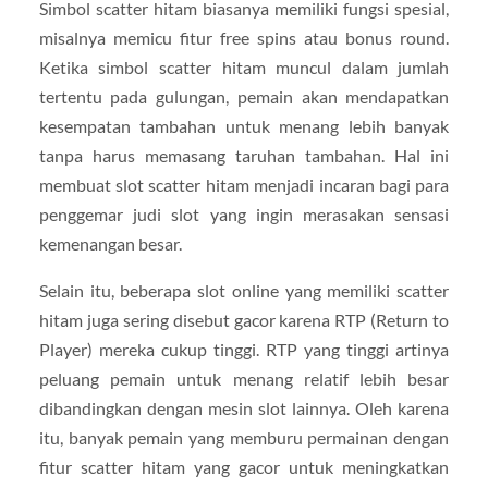
Simbol scatter hitam biasanya memiliki fungsi spesial,
misalnya memicu fitur free spins atau bonus round.
Ketika simbol scatter hitam muncul dalam jumlah
tertentu pada gulungan, pemain akan mendapatkan
kesempatan tambahan untuk menang lebih banyak
tanpa harus memasang taruhan tambahan. Hal ini
membuat slot scatter hitam menjadi incaran bagi para
penggemar judi slot yang ingin merasakan sensasi
kemenangan besar.
Selain itu, beberapa slot online yang memiliki scatter
hitam juga sering disebut gacor karena RTP (Return to
Player) mereka cukup tinggi. RTP yang tinggi artinya
peluang pemain untuk menang relatif lebih besar
dibandingkan dengan mesin slot lainnya. Oleh karena
itu, banyak pemain yang memburu permainan dengan
fitur scatter hitam yang gacor untuk meningkatkan