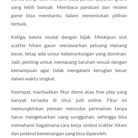
yang lebih banyak. Membaca panduan dan review
game bisa membantu dalam menentukan pilihan
terbaik.
Ketiga, kelola modal dengan bijak. Meskipun slot
scatter hitam gacor menawarkan peluang menang
besar, tetap ada unsur keberuntungan yang dominan.
Jadi, penting untuk memasang taruhan sesuai dengan
kemampuan agar tidak mengalami kerugian besar
dalam waktu singkat.
Keempat, manfaatkan fitur demo atau free play yang
banyak tersedia di situs judi online. Fitur ini
memungkinkan pemain mencoba permainan tanpa
harus mengeluarkan uang sungguhan, sehingga bisa
memahami bagaimana cara kerja simbol scatter hitam
dan potensi kemenangan yang bisa diperoleh.