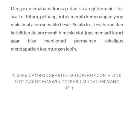
Dengan memahami konsep dan strategi bermain slot
scatter hitam, peluang untuk meraih kemenangan yang
maksimal akan semakin besar. Selain itu, kesabaran dan
ketelitian dalam memilih mesin slot juga menjadi kunci
agar bisa menikmati permainan sekaligus
mendapatkan keuntungan lebih.
© 2026
CAMBRIDGEARTISTSCOOPSHOP.COM – LINK
SLOT GACOR MAXWIN TERBARU MUDAH MENANG
—
UP ↑