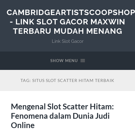
CAMBRIDGEARTISTSCOOPSHOP
- LINK SLOT GACOR MAXWIN
TERBARU MUDAH MENANG
Link Slot Gacor
SHOW MENU
TAG:
SITUS SLOT SCATTER HITAM TERBAIK
Mengenal Slot Scatter Hitam:
Fenomena dalam Dunia Judi
Online