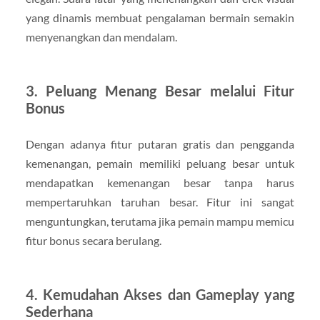
yang dinamis membuat pengalaman bermain semakin
menyenangkan dan mendalam.
3. Peluang Menang Besar melalui Fitur
Bonus
Dengan adanya fitur putaran gratis dan pengganda
kemenangan, pemain memiliki peluang besar untuk
mendapatkan kemenangan besar tanpa harus
mempertaruhkan taruhan besar. Fitur ini sangat
menguntungkan, terutama jika pemain mampu memicu
fitur bonus secara berulang.
4. Kemudahan Akses dan Gameplay yang
Sederhana