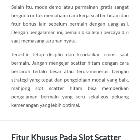
Selain itu, mode demo atau permainan gratis sangat
berguna untuk memahami cara kerja scatter hitam dan
fitur bonus lain sebelum bermain dengan uang asli.
Dengan pengalaman ini, pemain bisa lebih percaya diri
saat memasang taruhan nyata.
Terakhir, tetap disiplin dan kendalikan emosi saat
bermain. Jangan mengejar scatter hitam dengan cara
bertaruh terlalu besar atau terus-menerus. Dengan
strategi yang tepat dan pengelolaan modal yang baik,
mahjong slot scatter hitam bisa memberikan
pengalaman bermain yang seru sekaligus peluang
kemenangan yang lebih optimal.
Fitur Khusus Pada Slot Scatter