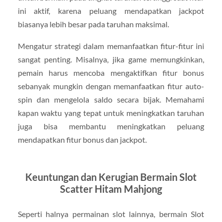
ini aktif, karena peluang mendapatkan jackpot
biasanya lebih besar pada taruhan maksimal.
Mengatur strategi dalam memanfaatkan fitur-fitur ini
sangat penting. Misalnya, jika game memungkinkan,
pemain harus mencoba mengaktifkan fitur bonus
sebanyak mungkin dengan memanfaatkan fitur auto-
spin dan mengelola saldo secara bijak. Memahami
kapan waktu yang tepat untuk meningkatkan taruhan
juga bisa membantu meningkatkan peluang
mendapatkan fitur bonus dan jackpot.
Keuntungan dan Kerugian Bermain Slot
Scatter Hitam Mahjong
Seperti halnya permainan slot lainnya, bermain Slot