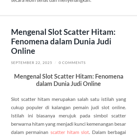
Mengenal Slot Scatter Hitam:
Fenomena dalam Dunia Judi
Online
SEPTEMBER 22, 2025
/
0 COMMENTS
Mengenal Slot Scatter Hitam: Fenomena
dalam Dunia Judi Online
Slot scatter hitam merupakan salah satu istilah yang
cukup populer di kalangan pemain judi slot online.
Istilah ini biasanya merujuk pada simbol scatter
berwarna hitam yang menjadi kunci kemenangan besar
dalam permainan
scatter hitam slot
. Dalam berbagai