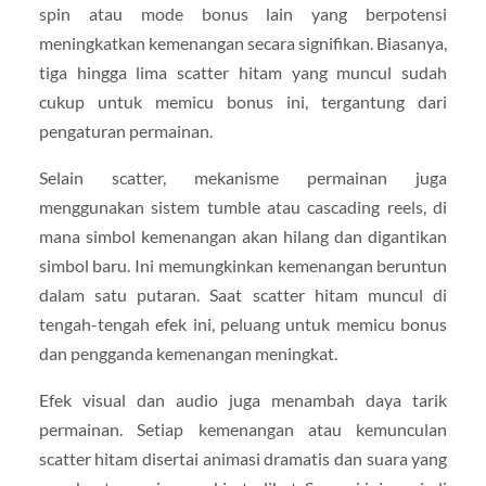
spin atau mode bonus lain yang berpotensi
meningkatkan kemenangan secara signifikan. Biasanya,
tiga hingga lima scatter hitam yang muncul sudah
cukup untuk memicu bonus ini, tergantung dari
pengaturan permainan.
Selain scatter, mekanisme permainan juga
menggunakan sistem tumble atau cascading reels, di
mana simbol kemenangan akan hilang dan digantikan
simbol baru. Ini memungkinkan kemenangan beruntun
dalam satu putaran. Saat scatter hitam muncul di
tengah-tengah efek ini, peluang untuk memicu bonus
dan pengganda kemenangan meningkat.
Efek visual dan audio juga menambah daya tarik
permainan. Setiap kemenangan atau kemunculan
scatter hitam disertai animasi dramatis dan suara yang