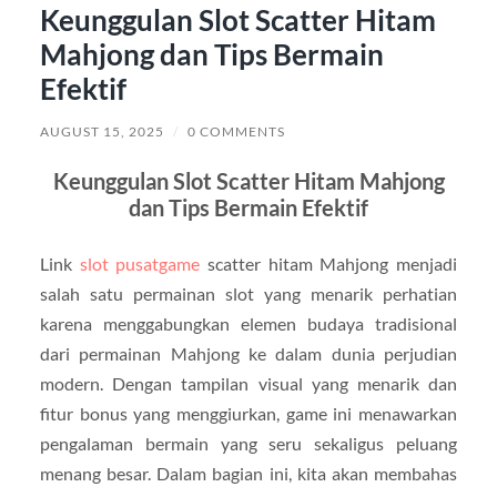
Keunggulan Slot Scatter Hitam
Mahjong dan Tips Bermain
Efektif
AUGUST 15, 2025
/
0 COMMENTS
Keunggulan Slot Scatter Hitam Mahjong
dan Tips Bermain Efektif
Link
slot pusatgame
scatter hitam Mahjong menjadi
salah satu permainan slot yang menarik perhatian
karena menggabungkan elemen budaya tradisional
dari permainan Mahjong ke dalam dunia perjudian
modern. Dengan tampilan visual yang menarik dan
fitur bonus yang menggiurkan, game ini menawarkan
pengalaman bermain yang seru sekaligus peluang
menang besar. Dalam bagian ini, kita akan membahas