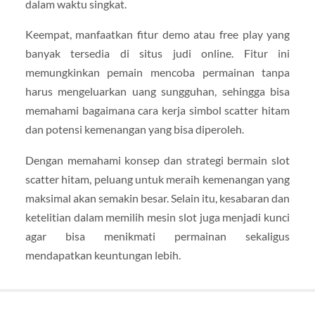
dalam waktu singkat.
Keempat, manfaatkan fitur demo atau free play yang
banyak tersedia di situs judi online. Fitur ini
memungkinkan pemain mencoba permainan tanpa
harus mengeluarkan uang sungguhan, sehingga bisa
memahami bagaimana cara kerja simbol scatter hitam
dan potensi kemenangan yang bisa diperoleh.
Dengan memahami konsep dan strategi bermain slot
scatter hitam, peluang untuk meraih kemenangan yang
maksimal akan semakin besar. Selain itu, kesabaran dan
ketelitian dalam memilih mesin slot juga menjadi kunci
agar bisa menikmati permainan sekaligus
mendapatkan keuntungan lebih.