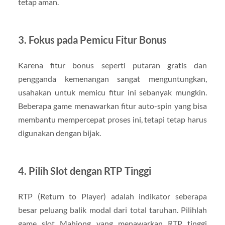
tetap aman.
3. Fokus pada Pemicu Fitur Bonus
Karena fitur bonus seperti putaran gratis dan
pengganda kemenangan sangat menguntungkan,
usahakan untuk memicu fitur ini sebanyak mungkin.
Beberapa game menawarkan fitur auto-spin yang bisa
membantu mempercepat proses ini, tetapi tetap harus
digunakan dengan bijak.
4. Pilih Slot dengan RTP Tinggi
RTP (Return to Player) adalah indikator seberapa
besar peluang balik modal dari total taruhan. Pilihlah
game slot Mahjong yang menawarkan RTP tinggi