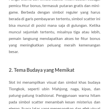
pemicu fitur bonus, termasuk putaran gratis dan mini-
game. Berbeda dengan simbol reguler yang harus
berada di garis pembayaran tertentu, simbol scatter ini
bisa muncul di posisi mana saja di gulungan. Ketika
muncul sejumlah tertentu, misalnya tiga atau lebih,
pemain langsung mendapatkan akses ke fitur bonus
yang meningkatkan peluang meraih kemenangan
besar.
2. Tema Budaya yang Memikat
Slot ini menampilkan visual dan simbol khas budaya
Tiongkok, seperti ubin Mahjong, naga, kipas, dan
patung-patung tradisional. Penggunaan warna hitam
pada simbol scatter menambah kesan misterius dan
elegan. Suara latar yang menenangkan dan efek visual