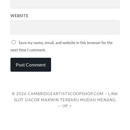
WEBSITE
Save my name, email, and website in this browser for the
next time I comment.
© 2026
CAMBRIDGEARTISTSCOOPSHOP.COM – LINK
SLOT GACOR MAXWIN TERBARU MUDAH MENANG
—
UP ↑