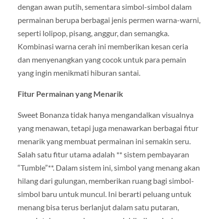
dengan awan putih, sementara simbol-simbol dalam
permainan berupa berbagai jenis permen warna-warni,
seperti lolipop, pisang, anggur, dan semangka.
Kombinasi warna cerah ini memberikan kesan ceria
dan menyenangkan yang cocok untuk para pemain
yang ingin menikmati hiburan santai.
Fitur Permainan yang Menarik
Sweet Bonanza tidak hanya mengandalkan visualnya
yang menawan, tetapi juga menawarkan berbagai fitur
menarik yang membuat permainan ini semakin seru.
Salah satu fitur utama adalah ** sistem pembayaran
“Tumble”**. Dalam sistem ini, simbol yang menang akan
hilang dari gulungan, memberikan ruang bagi simbol-
simbol baru untuk muncul. Ini berarti peluang untuk
menang bisa terus berlanjut dalam satu putaran,