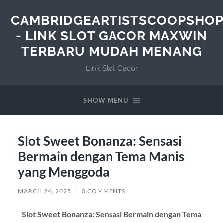
CAMBRIDGEARTISTSCOOPSHOP
- LINK SLOT GACOR MAXWIN
TERBARU MUDAH MENANG
Link Slot Gacor
SHOW MENU
Slot Sweet Bonanza: Sensasi
Bermain dengan Tema Manis
yang Menggoda
MARCH 24, 2025
/
0 COMMENTS
Slot Sweet Bonanza: Sensasi Bermain dengan Tema