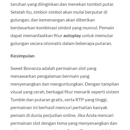
taruhan yang diinginkan dan menekan tombol putar.
Setelah itu, simbol-simbol akan mulai berputar di
gulungan, dan kemenangan akan diberikan
berdasarkan kombinasi simbol yang muncul. Pemain
dapat memanfaatkan fitur
autoplay
untuk memutar
gulungan secara otomatis dalam beberapa putaran.
Kesimpulan
Sweet Bonanza adalah permainan slot yang
menawarkan pengalaman bermain yang
menyenangkan dan menguntungkan. Dengan tampilan
visual yang cerah, berbagai fitur menarik seperti sistem
Tumble dan putaran gratis, serta RTP yang tinggi,
permainan ini berhasil mencuri perhatian banyak
pemain di dunia perjudian online. Jika Anda mencari
permainan slot dengan tema yang menyenangkan dan