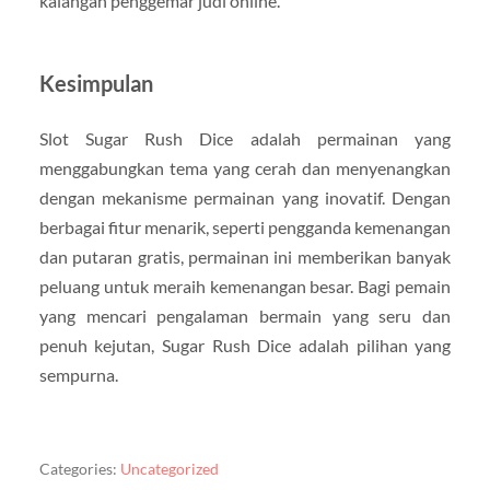
kalangan penggemar judi online.
Kesimpulan
Slot Sugar Rush Dice adalah permainan yang
menggabungkan tema yang cerah dan menyenangkan
dengan mekanisme permainan yang inovatif. Dengan
berbagai fitur menarik, seperti pengganda kemenangan
dan putaran gratis, permainan ini memberikan banyak
peluang untuk meraih kemenangan besar. Bagi pemain
yang mencari pengalaman bermain yang seru dan
penuh kejutan, Sugar Rush Dice adalah pilihan yang
sempurna.
Categories:
Uncategorized