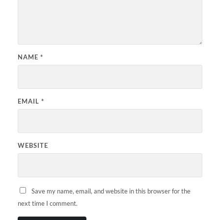
NAME
*
EMAIL
*
WEBSITE
Save my name, email, and website in this browser for the
next time I comment.