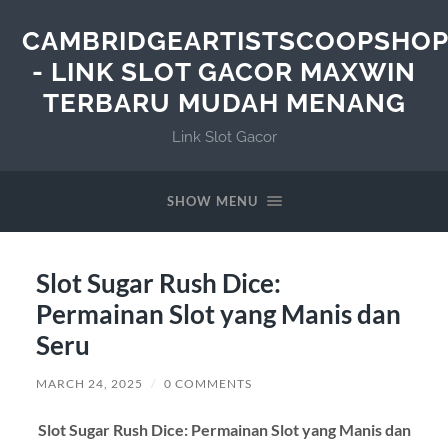
CAMBRIDGEARTISTSCOOPSHOP
- LINK SLOT GACOR MAXWIN
TERBARU MUDAH MENANG
Link Slot Gacor
SHOW MENU
Slot Sugar Rush Dice:
Permainan Slot yang Manis dan
Seru
MARCH 24, 2025
/
0 COMMENTS
Slot Sugar Rush Dice: Permainan Slot yang Manis dan