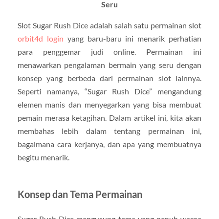
Seru
Slot Sugar Rush Dice adalah salah satu permainan slot
orbit4d login
yang baru-baru ini menarik perhatian
para penggemar judi online. Permainan ini
menawarkan pengalaman bermain yang seru dengan
konsep yang berbeda dari permainan slot lainnya.
Seperti namanya, “Sugar Rush Dice” mengandung
elemen manis dan menyegarkan yang bisa membuat
pemain merasa ketagihan. Dalam artikel ini, kita akan
membahas lebih dalam tentang permainan ini,
bagaimana cara kerjanya, dan apa yang membuatnya
begitu menarik.
Konsep dan Tema Permainan
Sugar Rush Dice mengusung tema yang penuh warna