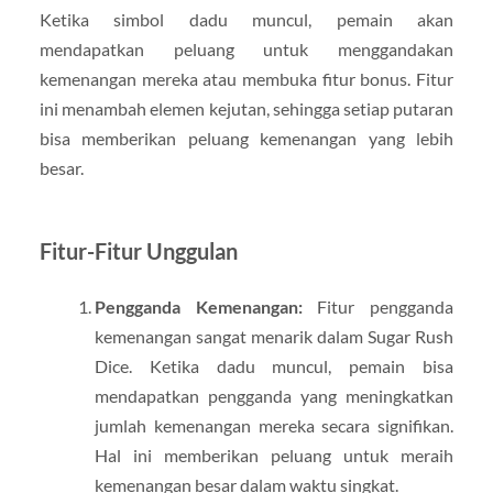
Ketika simbol dadu muncul, pemain akan
mendapatkan peluang untuk menggandakan
kemenangan mereka atau membuka fitur bonus. Fitur
ini menambah elemen kejutan, sehingga setiap putaran
bisa memberikan peluang kemenangan yang lebih
besar.
Fitur-Fitur Unggulan
Pengganda Kemenangan:
Fitur pengganda
kemenangan sangat menarik dalam Sugar Rush
Dice. Ketika dadu muncul, pemain bisa
mendapatkan pengganda yang meningkatkan
jumlah kemenangan mereka secara signifikan.
Hal ini memberikan peluang untuk meraih
kemenangan besar dalam waktu singkat.