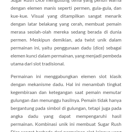
dengan elemen manis seperti permen, gula-gula, dan
kue-kue. Visual yang ditampilkan sangat menarik
dengan latar belakang yang cerah, membuat pemain
merasa seolah-olah mereka sedang berada di dunia
permen. Meskipun demikian, ada twist unik dalam
permainan ini, yaitu penggunaan dadu (dice) sebagai
elemen kunci dalam permainan, yang menjadi pembeda
utama dari slot tradisional.
Permainan ini menggabungkan elemen slot klasik
dengan mekanisme dadu. Hal ini menambah tingkat
kegembiraan dan ketegangan saat pemain memutar
gulungan dan menunggu hasilnya. Pemain tidak hanya
bergantung pada simbol di gulungan, tetapi juga pada
angka dadu yang dapat mempengaruhi hasil
permainan. Kombinasi unik ini membuat Sugar Rush
Dice sangat berbeda dari permainan slot lainnya yang