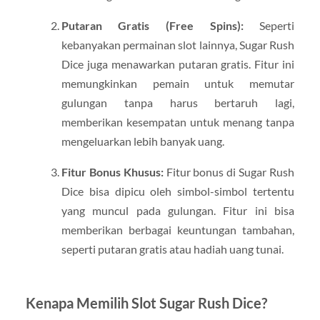
Putaran Gratis (Free Spins):
Seperti
kebanyakan permainan slot lainnya, Sugar Rush
Dice juga menawarkan putaran gratis. Fitur ini
memungkinkan pemain untuk memutar
gulungan tanpa harus bertaruh lagi,
memberikan kesempatan untuk menang tanpa
mengeluarkan lebih banyak uang.
Fitur Bonus Khusus:
Fitur bonus di Sugar Rush
Dice bisa dipicu oleh simbol-simbol tertentu
yang muncul pada gulungan. Fitur ini bisa
memberikan berbagai keuntungan tambahan,
seperti putaran gratis atau hadiah uang tunai.
Kenapa Memilih Slot Sugar Rush Dice?