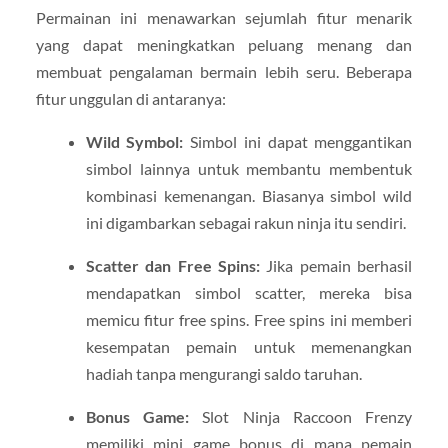
Permainan ini menawarkan sejumlah fitur menarik
yang dapat meningkatkan peluang menang dan
membuat pengalaman bermain lebih seru. Beberapa
fitur unggulan di antaranya:
Wild Symbol:
Simbol ini dapat menggantikan
simbol lainnya untuk membantu membentuk
kombinasi kemenangan. Biasanya simbol wild
ini digambarkan sebagai rakun ninja itu sendiri.
Scatter dan Free Spins:
Jika pemain berhasil
mendapatkan simbol scatter, mereka bisa
memicu fitur free spins. Free spins ini memberi
kesempatan pemain untuk memenangkan
hadiah tanpa mengurangi saldo taruhan.
Bonus Game:
Slot Ninja Raccoon Frenzy
memiliki mini game bonus di mana pemain