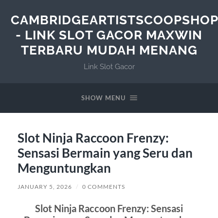
CAMBRIDGEARTISTSCOOPSHOP
- LINK SLOT GACOR MAXWIN
TERBARU MUDAH MENANG
Link Slot Gacor
SHOW MENU
Slot Ninja Raccoon Frenzy:
Sensasi Bermain yang Seru dan
Menguntungkan
JANUARY 5, 2026
/
0 COMMENTS
Slot Ninja Raccoon Frenzy: Sensasi