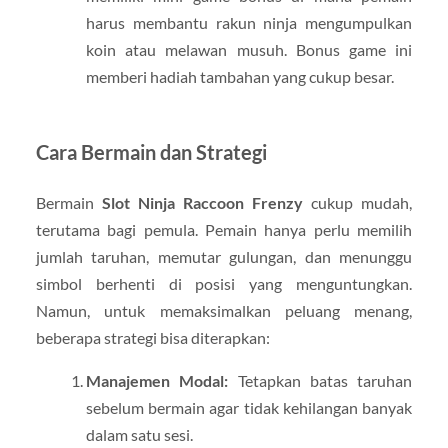
harus membantu rakun ninja mengumpulkan
koin atau melawan musuh. Bonus game ini
memberi hadiah tambahan yang cukup besar.
Cara Bermain dan Strategi
Bermain
Slot Ninja Raccoon Frenzy
cukup mudah,
terutama bagi pemula. Pemain hanya perlu memilih
jumlah taruhan, memutar gulungan, dan menunggu
simbol berhenti di posisi yang menguntungkan.
Namun, untuk memaksimalkan peluang menang,
beberapa strategi bisa diterapkan:
Manajemen Modal:
Tetapkan batas taruhan
sebelum bermain agar tidak kehilangan banyak
dalam satu sesi.