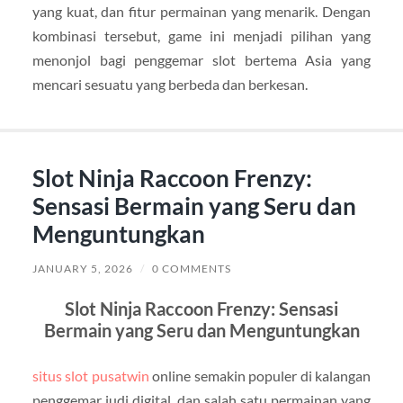
yang kuat, dan fitur permainan yang menarik. Dengan
kombinasi tersebut, game ini menjadi pilihan yang
menonjol bagi penggemar slot bertema Asia yang
mencari sesuatu yang berbeda dan berkesan.
Slot Ninja Raccoon Frenzy:
Sensasi Bermain yang Seru dan
Menguntungkan
JANUARY 5, 2026
/
0 COMMENTS
Slot Ninja Raccoon Frenzy: Sensasi
Bermain yang Seru dan Menguntungkan
situs slot pusatwin
online semakin populer di kalangan
penggemar judi digital, dan salah satu permainan yang