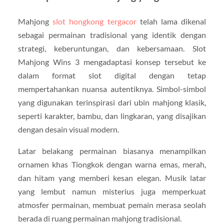
Mahjong
slot hongkong tergacor
telah lama dikenal
sebagai permainan tradisional yang identik dengan
strategi, keberuntungan, dan kebersamaan. Slot
Mahjong Wins 3 mengadaptasi konsep tersebut ke
dalam format slot digital dengan tetap
mempertahankan nuansa autentiknya. Simbol-simbol
yang digunakan terinspirasi dari ubin mahjong klasik,
seperti karakter, bambu, dan lingkaran, yang disajikan
dengan desain visual modern.
Latar belakang permainan biasanya menampilkan
ornamen khas Tiongkok dengan warna emas, merah,
dan hitam yang memberi kesan elegan. Musik latar
yang lembut namun misterius juga memperkuat
atmosfer permainan, membuat pemain merasa seolah
berada di ruang permainan mahjong tradisional.