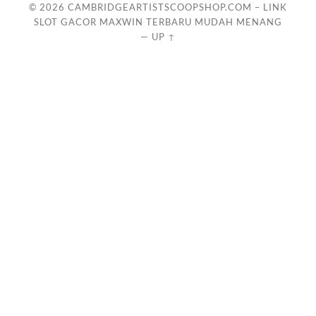
© 2026
CAMBRIDGEARTISTSCOOPSHOP.COM – LINK
SLOT GACOR MAXWIN TERBARU MUDAH MENANG
—
UP ↑