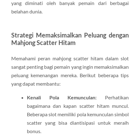
yang diminati oleh banyak pemain dari berbagai
belahan dunia.
Strategi Memaksimalkan Peluang dengan
Mahjong Scatter Hitam
Memahami peran mahjong scatter hitam dalam slot
sangat penting bagi pemain yang ingin memaksimalkan
peluang kemenangan mereka. Berikut beberapa tips
yang dapat membantu:
Kenali Pola Kemunculan:
Perhatikan
bagaimana dan kapan scatter hitam muncul.
Beberapa slot memiliki pola kemunculan simbol
scatter yang bisa diantisipasi untuk meraih
bonus.