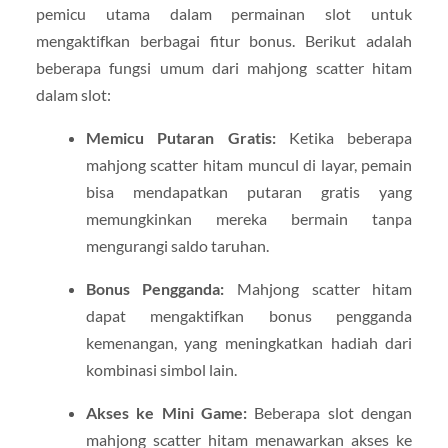
pemicu utama dalam permainan slot untuk
mengaktifkan berbagai fitur bonus. Berikut adalah
beberapa fungsi umum dari mahjong scatter hitam
dalam slot:
Memicu Putaran Gratis:
Ketika beberapa
mahjong scatter hitam muncul di layar, pemain
bisa mendapatkan putaran gratis yang
memungkinkan mereka bermain tanpa
mengurangi saldo taruhan.
Bonus Pengganda:
Mahjong scatter hitam
dapat mengaktifkan bonus pengganda
kemenangan, yang meningkatkan hadiah dari
kombinasi simbol lain.
Akses ke Mini Game:
Beberapa slot dengan
mahjong scatter hitam menawarkan akses ke