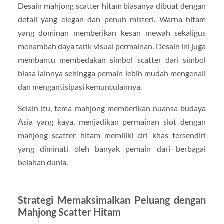
Desain mahjong scatter hitam biasanya dibuat dengan
detail yang elegan dan penuh misteri. Warna hitam
yang dominan memberikan kesan mewah sekaligus
menambah daya tarik visual permainan. Desain ini juga
membantu membedakan simbol scatter dari simbol
biasa lainnya sehingga pemain lebih mudah mengenali
dan mengantisipasi kemunculannya.
Selain itu, tema mahjong memberikan nuansa budaya
Asia yang kaya, menjadikan permainan slot dengan
mahjong scatter hitam memiliki ciri khas tersendiri
yang diminati oleh banyak pemain dari berbagai
belahan dunia.
Strategi Memaksimalkan Peluang dengan
Mahjong Scatter Hitam