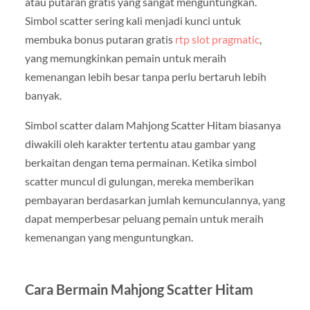
atau putaran gratis yang sangat menguntungkan.
Simbol scatter sering kali menjadi kunci untuk
membuka bonus putaran gratis
rtp slot pragmatic
,
yang memungkinkan pemain untuk meraih
kemenangan lebih besar tanpa perlu bertaruh lebih
banyak.
Simbol scatter dalam Mahjong Scatter Hitam biasanya
diwakili oleh karakter tertentu atau gambar yang
berkaitan dengan tema permainan. Ketika simbol
scatter muncul di gulungan, mereka memberikan
pembayaran berdasarkan jumlah kemunculannya, yang
dapat memperbesar peluang pemain untuk meraih
kemenangan yang menguntungkan.
Cara Bermain Mahjong Scatter Hitam