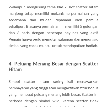
Walaupun mengusung tema klasik, slot scatter hitam
mahjong tetap memiliki mekanisme permainan yang
sederhana dan mudah dipahami oleh pemula
sekalipun. Biasanya permainan ini memiliki 5 gulungan
dan 3 baris dengan beberapa paylines yang aktif.
Pemain hanya perlu memutar gulungan dan menunggu
simbol yang cocok muncul untuk mendapatkan hadiah.
4. Peluang Menang Besar dengan Scatter
Hitam
Simbol scatter hitam sering kali menawarkan
pembayaran yang tinggi atau mengaktifkan fitur bonus
yang membuat peluang menang lebih besar. Scatter ini
berbeda dengan simbol wild, karena scatter tidak