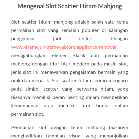
Mengenal Slot Scatter Hitam Mahjong
Slot scatter hitam mahjong adalah salah satu tema
permainan slot yang semakin populer di kalangan
penggemar judi online. Dengan
www.xtremejunkremoval.com/appliance-removal
menggabungkan elemen klasik dari permainan
mahjong dengan fitur-fitur modern pada mesin slot,
jenis slot ini menawarkan pengalaman bermain yang
unik dan menarik. Slot scatter hitam sendiri mengacu
pada simbol scatter yang berwarna hitam, yang
biasanya memiliki peran penting dalam memberikan
kemenangan atau memicu fitur bonus dalam
permainan slot.
Permainan slot dengan tema mahjong biasanya
menghadirkan tampilan visual yang menonjolkan