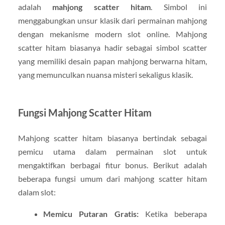
adalah
mahjong scatter hitam
. Simbol ini
menggabungkan unsur klasik dari permainan mahjong
dengan mekanisme modern slot online. Mahjong
scatter hitam biasanya hadir sebagai simbol scatter
yang memiliki desain papan mahjong berwarna hitam,
yang memunculkan nuansa misteri sekaligus klasik.
Fungsi Mahjong Scatter Hitam
Mahjong scatter hitam biasanya bertindak sebagai
pemicu utama dalam permainan slot untuk
mengaktifkan berbagai fitur bonus. Berikut adalah
beberapa fungsi umum dari mahjong scatter hitam
dalam slot:
Memicu Putaran Gratis:
Ketika beberapa