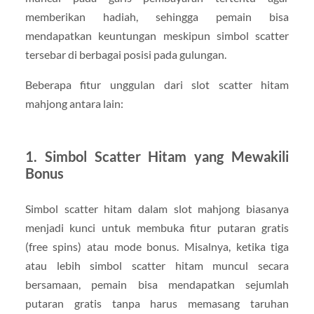
memberikan hadiah, sehingga pemain bisa
mendapatkan keuntungan meskipun simbol scatter
tersebar di berbagai posisi pada gulungan.
Beberapa fitur unggulan dari slot scatter hitam
mahjong antara lain:
1. Simbol Scatter Hitam yang Mewakili
Bonus
Simbol scatter hitam dalam slot mahjong biasanya
menjadi kunci untuk membuka fitur putaran gratis
(free spins) atau mode bonus. Misalnya, ketika tiga
atau lebih simbol scatter hitam muncul secara
bersamaan, pemain bisa mendapatkan sejumlah
putaran gratis tanpa harus memasang taruhan