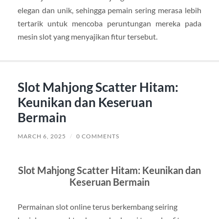
elegan dan unik, sehingga pemain sering merasa lebih
tertarik untuk mencoba peruntungan mereka pada
mesin slot yang menyajikan fitur tersebut.
Slot Mahjong Scatter Hitam:
Keunikan dan Keseruan
Bermain
MARCH 6, 2025
/
0 COMMENTS
Slot Mahjong Scatter Hitam: Keunikan dan
Keseruan Bermain
Permainan slot online terus berkembang seiring