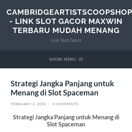
CAMBRIDGEARTISTSCOOPSHOP
- LINK SLOT GACOR MAXWIN
TERBARU MUDAH MENANG
Link Slot Gacor
SHOW MENU
Strategi Jangka Panjang untuk
Menang di Slot Spaceman
FEBRUARY 3, 2026
/
0 COMMENTS
Strategi Jangka Panjang untuk Menang di
Slot Spaceman