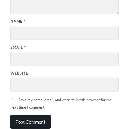
NAME
*
EMAIL
*
WEBSITE
Save my name, email, and website in this browser for the
next time I comment.