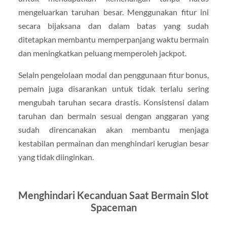
mengeluarkan taruhan besar. Menggunakan fitur ini
secara bijaksana dan dalam batas yang sudah
ditetapkan membantu memperpanjang waktu bermain
dan meningkatkan peluang memperoleh jackpot.
Selain pengelolaan modal dan penggunaan fitur bonus,
pemain juga disarankan untuk tidak terlalu sering
mengubah taruhan secara drastis. Konsistensi dalam
taruhan dan bermain sesuai dengan anggaran yang
sudah direncanakan akan membantu menjaga
kestabilan permainan dan menghindari kerugian besar
yang tidak diinginkan.
Menghindari Kecanduan Saat Bermain Slot
Spaceman