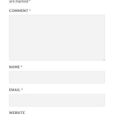
are marked
*
COMMENT
*
NAME
*
EMAIL
*
WEBSITE