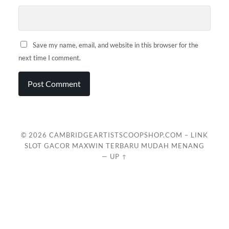
Save my name, email, and website in this browser for the
next time I comment.
© 2026
CAMBRIDGEARTISTSCOOPSHOP.COM – LINK
SLOT GACOR MAXWIN TERBARU MUDAH MENANG
—
UP ↑