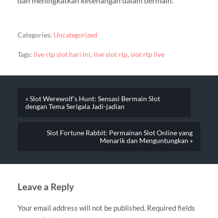
dan meningkatkan kesenangan dalam bermain.
Categories:
Uncategorized
Tags:
live rtp slot hari ini
,
live slot rtp
,
slot rtp live
« Slot Werewolf’s Hunt: Sensasi Bermain Slot
dengan Tema Serigala Jadi-jadian
Slot Fortune Rabbit: Permainan Slot Online yang
Menarik dan Menguntungkan »
Leave a Reply
Your email address will not be published.
Required fields