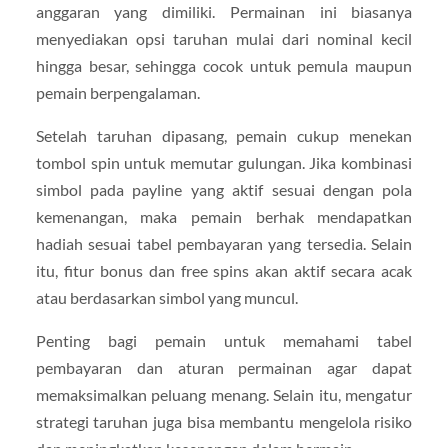
anggaran yang dimiliki. Permainan ini biasanya
menyediakan opsi taruhan mulai dari nominal kecil
hingga besar, sehingga cocok untuk pemula maupun
pemain berpengalaman.
Setelah taruhan dipasang, pemain cukup menekan
tombol spin untuk memutar gulungan. Jika kombinasi
simbol pada payline yang aktif sesuai dengan pola
kemenangan, maka pemain berhak mendapatkan
hadiah sesuai tabel pembayaran yang tersedia. Selain
itu, fitur bonus dan free spins akan aktif secara acak
atau berdasarkan simbol yang muncul.
Penting bagi pemain untuk memahami tabel
pembayaran dan aturan permainan agar dapat
memaksimalkan peluang menang. Selain itu, mengatur
strategi taruhan juga bisa membantu mengelola risiko