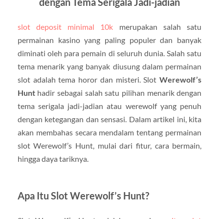
dengan Tema Serigala Jadi-jadian
slot deposit minimal 10k
merupakan salah satu
permainan kasino yang paling populer dan banyak
diminati oleh para pemain di seluruh dunia. Salah satu
tema menarik yang banyak diusung dalam permainan
slot adalah tema horor dan misteri. Slot
Werewolf’s
Hunt
hadir sebagai salah satu pilihan menarik dengan
tema serigala jadi-jadian atau werewolf yang penuh
dengan ketegangan dan sensasi. Dalam artikel ini, kita
akan membahas secara mendalam tentang permainan
slot Werewolf’s Hunt, mulai dari fitur, cara bermain,
hingga daya tariknya.
Apa Itu Slot Werewolf’s Hunt?