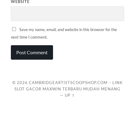
WEBSITE
Save my name, email, and website in this browser for the
next time I comment.
© 2026
CAMBRIDGEARTISTSCOOPSHOP.COM – LINK
SLOT GACOR MAXWIN TERBARU MUDAH MENANG
—
UP ↑