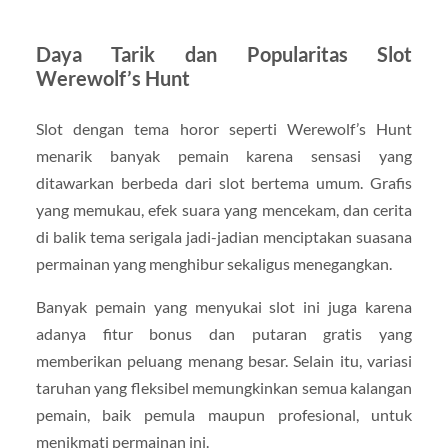
Daya Tarik dan Popularitas Slot
Werewolf’s Hunt
Slot dengan tema horor seperti Werewolf’s Hunt
menarik banyak pemain karena sensasi yang
ditawarkan berbeda dari slot bertema umum. Grafis
yang memukau, efek suara yang mencekam, dan cerita
di balik tema serigala jadi-jadian menciptakan suasana
permainan yang menghibur sekaligus menegangkan.
Banyak pemain yang menyukai slot ini juga karena
adanya fitur bonus dan putaran gratis yang
memberikan peluang menang besar. Selain itu, variasi
taruhan yang fleksibel memungkinkan semua kalangan
pemain, baik pemula maupun profesional, untuk
menikmati permainan ini.