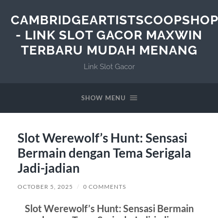
CAMBRIDGEARTISTSCOOPSHOP
- LINK SLOT GACOR MAXWIN
TERBARU MUDAH MENANG
Link Slot Gacor
SHOW MENU
Slot Werewolf’s Hunt: Sensasi
Bermain dengan Tema Serigala
Jadi-jadian
OCTOBER 5, 2025
/
0 COMMENTS
Slot Werewolf’s Hunt: Sensasi Bermain