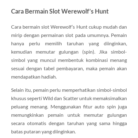
Cara Bermain Slot Werewolf’s Hunt
Cara bermain slot Werewolf’s Hunt cukup mudah dan
mirip dengan permainan slot pada umumnya. Pemain
hanya perlu memilih taruhan yang diinginkan,
kemudian memutar gulungan (spin). Jika simbol-
simbol yang muncul membentuk kombinasi menang
sesuai dengan tabel pembayaran, maka pemain akan
mendapatkan hadiah.
Selain itu, pemain perlu memperhatikan simbol-simbol
khusus seperti Wild dan Scatter untuk memaksimalkan
peluang menang. Menggunakan fitur auto spin juga
memungkinkan pemain untuk memutar gulungan
secara otomatis dengan taruhan yang sama hingga
batas putaran yang diinginkan.