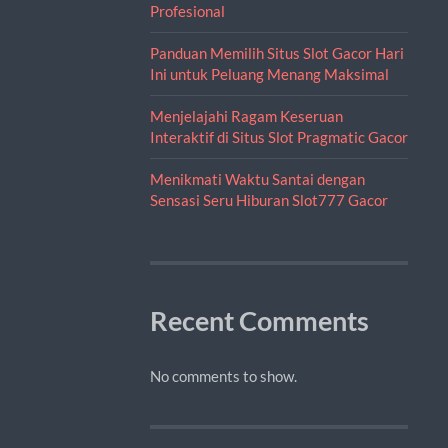
Profesional
Panduan Memilih Situs Slot Gacor Hari
Ini untuk Peluang Menang Maksimal
Menjelajahi Ragam Keseruan
Interaktif di Situs Slot Pragmatic Gacor
Menikmati Waktu Santai dengan
Sensasi Seru Hiburan Slot777 Gacor
Recent Comments
No comments to show.