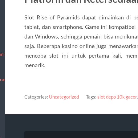
Slot Rise of Pyramids dapat dimainkan di be
tablet, dan smartphone. Game ini kompatibel 
dan Windows, sehingga pemain bisa menikmat
saja. Beberapa kasino online juga menawark
tml
mencoba slot ini untuk pertama kali, me
menarik.
rant
Categories:
Uncategorized
Tags:
slot depo 10k gacor