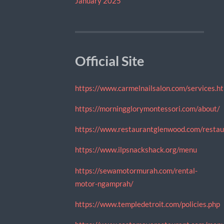
January 2025
Official Site
https://www.carmelnailsalon.com/services.h
https://morningglorymontessori.com/about/
https://www.restaurantglenwood.com/restau
https://www.ilpsnackshack.org/menu
https://sewamotormurah.com/rental-
motor-ngamprah/
https://www.templedetroit.com/policies.php