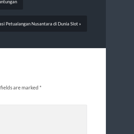
runtungan
asi Petualangan Nusantara di Dunia Slot »
fields are marked
*