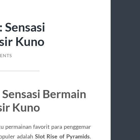
: Sensasi
sir Kuno
ENTS
: Sensasi Bermain
sir Kuno
atu permainan favorit para penggemar
populer adalah
Slot Rise of Pyramids
.