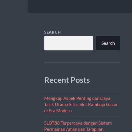
SEARCH
Search
Recent Posts
Mengkaji Aspek Penting dan Daya
Tarik Utama Situs Slot Kamboja Gacor
di Era Modern
SLOT88 Terpercaya dengan Sistem
Permainan Aman dan Tampilan