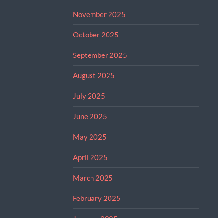
November 2025
October 2025
September 2025
August 2025
July 2025
June 2025
May 2025
April 2025
March 2025
February 2025