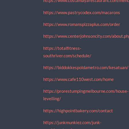
https://www.costamayarestaurant.com/men
https://www.pastrycodex.com/macarons
https://www.romanspizzaplus.com/order
https://www.centerjohnsoncity.com/about.ph
https://totalfitness-
southriver.com/schedule/
https://biddokkespoldametro.com/kesatuan/
https://www.cafe110west.com/home
https://prorestumpingmelbourne.com/house-
levelling/
https://highpointbakery.com/contact
https://junkmunkiez.com/junk-