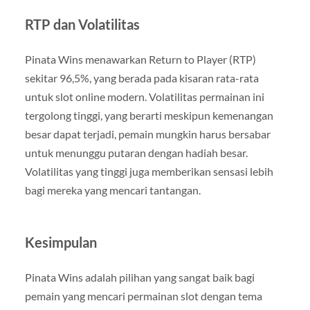
RTP dan Volatilitas
Pinata Wins menawarkan Return to Player (RTP)
sekitar 96,5%, yang berada pada kisaran rata-rata
untuk slot online modern. Volatilitas permainan ini
tergolong tinggi, yang berarti meskipun kemenangan
besar dapat terjadi, pemain mungkin harus bersabar
untuk menunggu putaran dengan hadiah besar.
Volatilitas yang tinggi juga memberikan sensasi lebih
bagi mereka yang mencari tantangan.
Kesimpulan
Pinata Wins adalah pilihan yang sangat baik bagi
pemain yang mencari permainan slot dengan tema