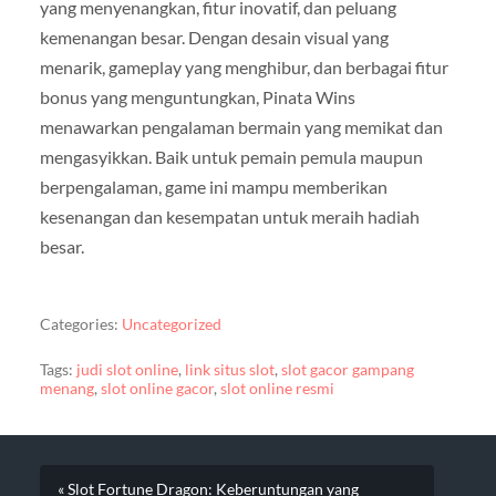
yang menyenangkan, fitur inovatif, dan peluang
kemenangan besar. Dengan desain visual yang
menarik, gameplay yang menghibur, dan berbagai fitur
bonus yang menguntungkan, Pinata Wins
menawarkan pengalaman bermain yang memikat dan
mengasyikkan. Baik untuk pemain pemula maupun
berpengalaman, game ini mampu memberikan
kesenangan dan kesempatan untuk meraih hadiah
besar.
Categories:
Uncategorized
Tags:
judi slot online
,
link situs slot
,
slot gacor gampang
menang
,
slot online gacor
,
slot online resmi
« Slot Fortune Dragon: Keberuntungan yang