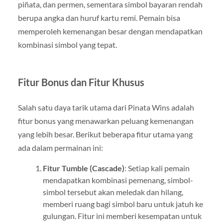
piñata, dan permen, sementara simbol bayaran rendah
berupa angka dan huruf kartu remi. Pemain bisa
memperoleh kemenangan besar dengan mendapatkan
kombinasi simbol yang tepat.
Fitur Bonus dan Fitur Khusus
Salah satu daya tarik utama dari Pinata Wins adalah
fitur bonus yang menawarkan peluang kemenangan
yang lebih besar. Berikut beberapa fitur utama yang
ada dalam permainan ini:
Fitur Tumble (Cascade)
: Setiap kali pemain
mendapatkan kombinasi pemenang, simbol-
simbol tersebut akan meledak dan hilang,
memberi ruang bagi simbol baru untuk jatuh ke
gulungan. Fitur ini memberi kesempatan untuk