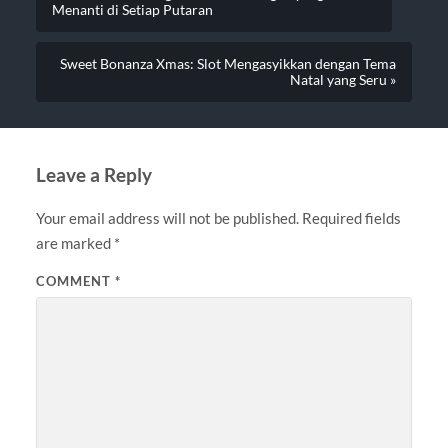
Menanti di Setiap Putaran
Sweet Bonanza Xmas: Slot Mengasyikkan dengan Tema
Natal yang Seru »
Leave a Reply
Your email address will not be published.
Required fields
are marked
*
COMMENT
*