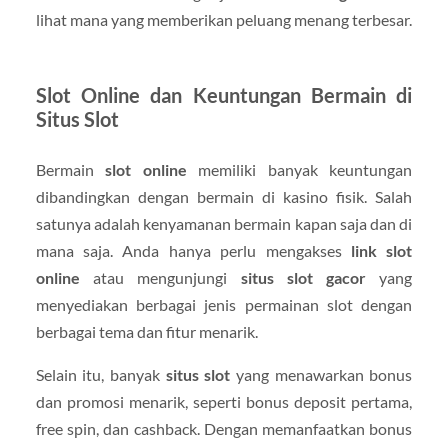
lihat mana yang memberikan peluang menang terbesar.
Slot Online dan Keuntungan Bermain di
Situs Slot
Bermain
slot online
memiliki banyak keuntungan
dibandingkan dengan bermain di kasino fisik. Salah
satunya adalah kenyamanan bermain kapan saja dan di
mana saja. Anda hanya perlu mengakses
link slot
online
atau mengunjungi
situs slot gacor
yang
menyediakan berbagai jenis permainan slot dengan
berbagai tema dan fitur menarik.
Selain itu, banyak
situs slot
yang menawarkan bonus
dan promosi menarik, seperti bonus deposit pertama,
free spin, dan cashback. Dengan memanfaatkan bonus