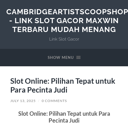
CAMBRIDGEARTISTSCOOPSHOP
- LINK SLOT GACOR MAXWIN
TERBARU MUDAH MENANG
Link Slot Gacor
SHOW MENU
Slot Online: Pilihan Tepat untuk
Para Pecinta Judi
JULY 13, 2025
/
0 COMMENTS
Slot Online: Pilihan Tepat untuk Para
Pecinta Judi