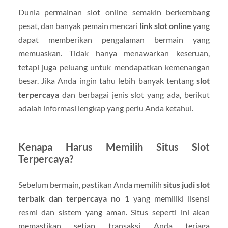
Dunia permainan slot online semakin berkembang
pesat, dan banyak pemain mencari
link slot online
yang
dapat memberikan pengalaman bermain yang
memuaskan. Tidak hanya menawarkan keseruan,
tetapi juga peluang untuk mendapatkan kemenangan
besar. Jika Anda ingin tahu lebih banyak tentang
slot
terpercaya
dan berbagai jenis slot yang ada, berikut
adalah informasi lengkap yang perlu Anda ketahui.
Kenapa Harus Memilih Situs Slot
Terpercaya?
Sebelum bermain, pastikan Anda memilih
situs judi slot
terbaik dan terpercaya no 1
yang memiliki lisensi
resmi dan sistem yang aman. Situs seperti ini akan
memastikan setiap transaksi Anda terjaga