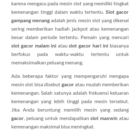
karena mengacu pada mesin slot yang memiliki tingkat
kemenangan tinggi dalam waktu tertentu.
Slot gacor
gampang menang
adalah jenis mesin slot yang dikenal
sering memberikan hadiah jackpot atau kemenangan
besar dalam periode tertentu. Pemain yang mencari
slot gacor malam ini
atau
slot gacor hari ini
biasanya
berfokus pada waktu-waktu tertentu untuk
memaksimalkan peluang menang.
Ada beberapa faktor yang mempengaruhi mengapa
mesin slot bisa disebut
gacor
atau mudah memberikan
kemenangan. Salah satunya adalah frekuensi keluaran
kemenangan yang lebih tinggi pada mesin tersebut.
Jika Anda beruntung memilih mesin yang sedang
gacor
, peluang untuk mendapatkan
slot maxwin
atau
kemenangan maksimal bisa meningkat.