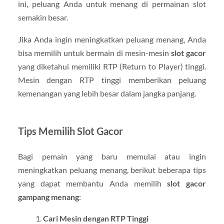
ini, peluang Anda untuk menang di permainan slot
semakin besar.
Jika Anda ingin meningkatkan peluang menang, Anda
bisa memilih untuk bermain di mesin-mesin
slot gacor
yang diketahui memiliki RTP (Return to Player) tinggi.
Mesin dengan RTP tinggi memberikan peluang
kemenangan yang lebih besar dalam jangka panjang.
Tips Memilih Slot Gacor
Bagi pemain yang baru memulai atau ingin
meningkatkan peluang menang, berikut beberapa tips
yang dapat membantu Anda memilih
slot gacor
gampang menang
:
Cari Mesin dengan RTP Tinggi