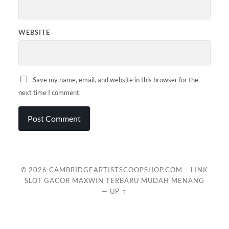
WEBSITE
Save my name, email, and website in this browser for the
next time I comment.
© 2026
CAMBRIDGEARTISTSCOOPSHOP.COM – LINK
SLOT GACOR MAXWIN TERBARU MUDAH MENANG
—
UP ↑