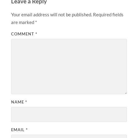
Leave a Reply
Your email address will not be published.
Required fields
are marked
*
COMMENT
*
NAME
*
EMAIL
*