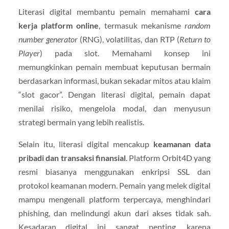
Literasi digital membantu pemain memahami
cara
kerja platform online
, termasuk mekanisme
random
number generator
(RNG), volatilitas, dan RTP (
Return to
Player
) pada slot. Memahami konsep ini
memungkinkan pemain membuat keputusan bermain
berdasarkan informasi, bukan sekadar mitos atau klaim
“slot gacor”. Dengan literasi digital, pemain dapat
menilai risiko, mengelola modal, dan menyusun
strategi bermain yang lebih realistis.
Selain itu, literasi digital mencakup
keamanan data
pribadi dan transaksi finansial
. Platform Orbit4D yang
resmi biasanya menggunakan enkripsi SSL dan
protokol keamanan modern. Pemain yang melek digital
mampu mengenali platform terpercaya, menghindari
phishing, dan melindungi akun dari akses tidak sah.
Kesadaran digital ini sangat penting, karena