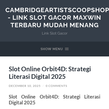
CAMBRIDGEARTISTSCOOPSHOP
- LINK SLOT GACOR MAXWIN
TERBARU MUDAH MENANG
Link Slot Gacor
SHOW MENU
Slot Online Orbit4D: Strategi
Literasi Digital 2025
DECEMBER 10, 2025
/
0 COMMENTS
Slot Online Orbit4D: Strategi Literasi
Digital 2025