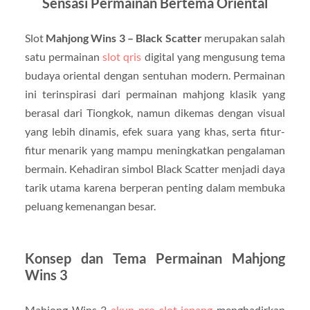
Sensasi Permainan Bertema Oriental
Slot
Mahjong Wins 3 – Black Scatter
merupakan salah
satu permainan
slot qris
digital yang mengusung tema
budaya oriental dengan sentuhan modern. Permainan
ini terinspirasi dari permainan mahjong klasik yang
berasal dari Tiongkok, namun dikemas dengan visual
yang lebih dinamis, efek suara yang khas, serta fitur-
fitur menarik yang mampu meningkatkan pengalaman
bermain. Kehadiran simbol Black Scatter menjadi daya
tarik utama karena berperan penting dalam membuka
peluang kemenangan besar.
Konsep dan Tema Permainan Mahjong
Wins 3
Mahjong Wins 3
akun pro slot jepang
menghadirkan