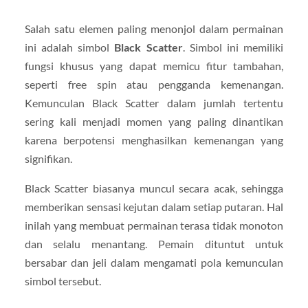
Salah satu elemen paling menonjol dalam permainan
ini adalah simbol
Black Scatter
. Simbol ini memiliki
fungsi khusus yang dapat memicu fitur tambahan,
seperti free spin atau pengganda kemenangan.
Kemunculan Black Scatter dalam jumlah tertentu
sering kali menjadi momen yang paling dinantikan
karena berpotensi menghasilkan kemenangan yang
signifikan.
Black Scatter biasanya muncul secara acak, sehingga
memberikan sensasi kejutan dalam setiap putaran. Hal
inilah yang membuat permainan terasa tidak monoton
dan selalu menantang. Pemain dituntut untuk
bersabar dan jeli dalam mengamati pola kemunculan
simbol tersebut.