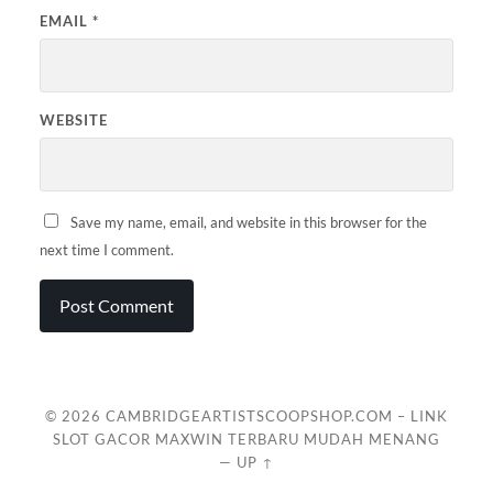
EMAIL
*
WEBSITE
Save my name, email, and website in this browser for the
next time I comment.
© 2026
CAMBRIDGEARTISTSCOOPSHOP.COM – LINK
SLOT GACOR MAXWIN TERBARU MUDAH MENANG
—
UP ↑