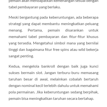
pemain akan mendapatkan kemenangan sesuai dengan
tabel pembayaran yang berlaku.
Meski bergantung pada keberuntungan, ada beberapa
strategi yang dapat membantu meningkatkan peluang
menang. Pertama, pemain disarankan untuk
memahami tabel pembayaran dan fitur-fitur khusus
yang tersedia. Mengetahui simbol mana yang bernilai
tinggi dan bagaimana fitur free spins atau wild bekerja
sangat penting.
Kedua, mengelola bankroll dengan baik juga kunci
sukses bermain slot. Jangan terburu-buru memasang
taruhan besar di awal, melainkan cobalah bertaruh
dengan nominal kecil terlebih dahulu untuk memahami
pola permainan. Jika keberuntungan sedang berpihak,
pemain bisa meningkatkan taruhan secara bertahap.