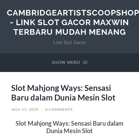
CAMBRIDGEARTISTSCOOPSHOP
- LINK SLOT GACOR MAXWIN
TERBARU MUDAH MENANG
Link Slot Gacor
SHOW MENU
Slot Mahjong Ways: Sensasi
Baru dalam Dunia Mesin Slot
JULY 15, 2025
/
0 COMMENTS
Slot Mahjong Ways: Sensasi Baru dalam
Dunia Mesin Slot