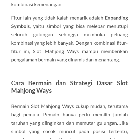
kombinasi kemenangan.
Fitur lain yang tidak kalah menarik adalah
Expanding
Symbols
, yaitu simbol yang bisa melebar menutupi
seluruh gulungan sehingga membuka peluang
kombinasi yang lebih banyak. Dengan kombinasi fitur-
fitur ini, Slot Mahjong Ways mampu memberikan
pengalaman bermain yang dinamis dan menantang.
Cara Bermain dan Strategi Dasar Slot
Mahjong Ways
Bermain Slot Mahjong Ways cukup mudah, terutama
bagi pemula. Pemain hanya perlu memilih jumlah
taruhan yang diinginkan dan memutar gulungan. Jika
simbol yang cocok muncul pada posisi tertentu,