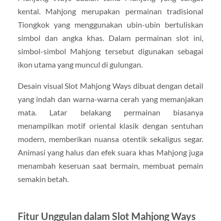
kental. Mahjong merupakan permainan tradisional
Tiongkok yang menggunakan ubin-ubin bertuliskan
simbol dan angka khas. Dalam permainan slot ini,
simbol-simbol Mahjong tersebut digunakan sebagai
ikon utama yang muncul di gulungan.
Desain visual Slot Mahjong Ways dibuat dengan detail
yang indah dan warna-warna cerah yang memanjakan
mata. Latar belakang permainan biasanya
menampilkan motif oriental klasik dengan sentuhan
modern, memberikan nuansa otentik sekaligus segar.
Animasi yang halus dan efek suara khas Mahjong juga
menambah keseruan saat bermain, membuat pemain
semakin betah.
Fitur Unggulan dalam Slot Mahjong Ways