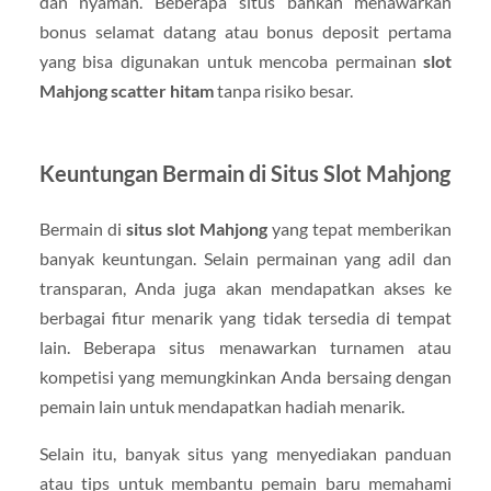
dan nyaman. Beberapa situs bahkan menawarkan
bonus selamat datang atau bonus deposit pertama
yang bisa digunakan untuk mencoba permainan
slot
Mahjong scatter hitam
tanpa risiko besar.
Keuntungan Bermain di Situs Slot Mahjong
Bermain di
situs slot Mahjong
yang tepat memberikan
banyak keuntungan. Selain permainan yang adil dan
transparan, Anda juga akan mendapatkan akses ke
berbagai fitur menarik yang tidak tersedia di tempat
lain. Beberapa situs menawarkan turnamen atau
kompetisi yang memungkinkan Anda bersaing dengan
pemain lain untuk mendapatkan hadiah menarik.
Selain itu, banyak situs yang menyediakan panduan
atau tips untuk membantu pemain baru memahami