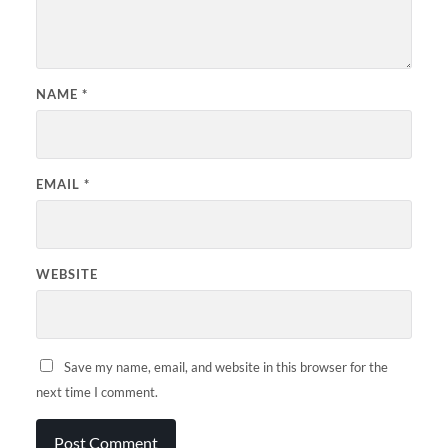
NAME
*
EMAIL
*
WEBSITE
Save my name, email, and website in this browser for the
next time I comment.