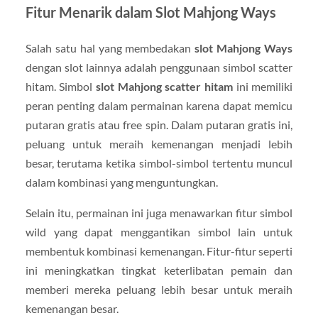
Fitur Menarik dalam Slot Mahjong Ways
Salah satu hal yang membedakan
slot Mahjong Ways
dengan slot lainnya adalah penggunaan simbol scatter
hitam. Simbol
slot Mahjong scatter hitam
ini memiliki
peran penting dalam permainan karena dapat memicu
putaran gratis atau free spin. Dalam putaran gratis ini,
peluang untuk meraih kemenangan menjadi lebih
besar, terutama ketika simbol-simbol tertentu muncul
dalam kombinasi yang menguntungkan.
Selain itu, permainan ini juga menawarkan fitur simbol
wild yang dapat menggantikan simbol lain untuk
membentuk kombinasi kemenangan. Fitur-fitur seperti
ini meningkatkan tingkat keterlibatan pemain dan
memberi mereka peluang lebih besar untuk meraih
kemenangan besar.