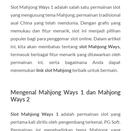
Slot Mahjong Ways 1 adalah salah satu permainan slot
yang mengusung tema Mahjong, permainan tradisional
asal China yang telah mendunia. Dengan grafis yang
memukau dan fitur menarik, slot ini menjadi pilihan
populer bagi para penggemar slot online. Dalam artikel
ini, kita akan membahas tentang
slot Mahjong Ways
,
termasuk berbagai fitur menarik yang ditawarkan oleh
permainan ini, serta bagaimana Anda dapat
menemukan
link slot Mahjong
terbaik untuk bermain.
Mengenal Mahjong Ways 1 dan Mahjong
Ways 2
Slot Mahjong Ways 1
adalah permainan slot yang
pertama kali dirilis oleh pengembang terkenal, PG Soft.
Permainan ini menghadirkan tema Mahjong yang