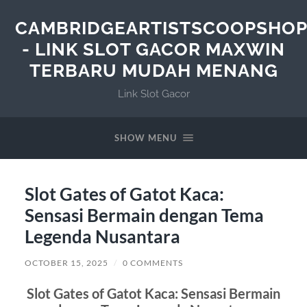
CAMBRIDGEARTISTSCOOPSHOP
- LINK SLOT GACOR MAXWIN
TERBARU MUDAH MENANG
Link Slot Gacor
SHOW MENU
Slot Gates of Gatot Kaca:
Sensasi Bermain dengan Tema
Legenda Nusantara
OCTOBER 15, 2025
/
0 COMMENTS
Slot Gates of Gatot Kaca: Sensasi Bermain