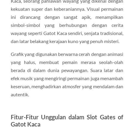
Kaca, seorang pahlawan wayang yang dikenal dengan
kekuatan super dan keberaniannya. Visual permainan
ini dirancang dengan sangat apik, menampilkan
simbol-simbol yang berhubungan dengan cerita
wayang seperti Gatot Kaca sendiri, senjata tradisional,
dan latar belakang kerajaan kuno yang penuh misteri.
Grafik yang digunakan berwarna cerah dengan animasi
yang halus, membuat pemain merasa seolah-olah
berada di dalam dunia pewayangan. Suara latar dan
efek musik yang mengiringi permainan juga menambah
keseruan, menghadirkan atmosfer yang mendalam dan
autentik.
Fitur-Fitur Unggulan dalam Slot Gates of
Gatot Kaca