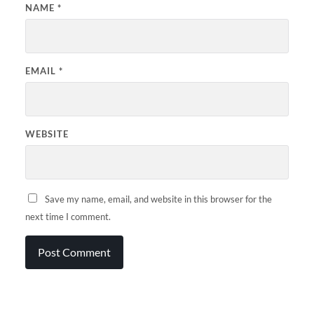
NAME
*
EMAIL
*
WEBSITE
Save my name, email, and website in this browser for the
next time I comment.