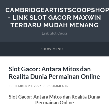
CAMBRIDGEARTISTSCOOPSHOP
- LINK SLOT GACOR MAXWIN
TERBARU MUDAH MENANG
Link Slot Gacor
SHOW MENU
Slot Gacor: Antara Mitos dan
Realita Dunia Permainan Online
SEPTEMBER 24, 2025
/
0 COMMENTS
Slot Gacor: Antara Mitos dan Realita Dunia
Permainan Online