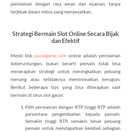
permainan dengan rasa aman dan nyaman, tanpa
terjebak dalam mitos yang menyesatkan.
Strategi Bermain Slot Online Secara Bijak
dan Efektif
Meski link
pusatgame slot
online adalah permainan
keberuntungan, bukan berarti pemain tidak bisa
menerapkan strategi untuk meningkatkan peluang
menang atau setidaknya meminimalkan kerugian.
Berikut beberapa tips yang bisa diterapkan saat
bermain di situs slot gacor:
Pilih permainan dengan RTP tinggi RTP adalah
persentase pengembalian kepada pemain.
Semakin tinggi RTP, semakin besar peluang
pemain untuk mendapatkan kembali sebagian