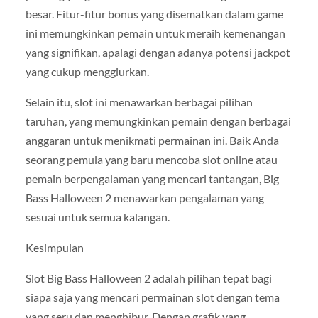
besar. Fitur-fitur bonus yang disematkan dalam game
ini memungkinkan pemain untuk meraih kemenangan
yang signifikan, apalagi dengan adanya potensi jackpot
yang cukup menggiurkan.
Selain itu, slot ini menawarkan berbagai pilihan
taruhan, yang memungkinkan pemain dengan berbagai
anggaran untuk menikmati permainan ini. Baik Anda
seorang pemula yang baru mencoba slot online atau
pemain berpengalaman yang mencari tantangan, Big
Bass Halloween 2 menawarkan pengalaman yang
sesuai untuk semua kalangan.
Kesimpulan
Slot Big Bass Halloween 2 adalah pilihan tepat bagi
siapa saja yang mencari permainan slot dengan tema
yang seru dan menghibur. Dengan grafik yang