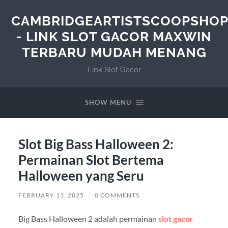
CAMBRIDGEARTISTSCOOPSHOP
- LINK SLOT GACOR MAXWIN
TERBARU MUDAH MENANG
Link Slot Gacor
SHOW MENU
Slot Big Bass Halloween 2:
Permainan Slot Bertema
Halloween yang Seru
FEBRUARY 13, 2025
/
0 COMMENTS
Big Bass Halloween 2 adalah permainan
slot gacor