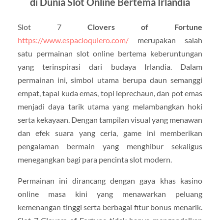
di Dunia Slot Online Bertema Irlandia
Slot 7
Clovers of Fortune
https://www.espacioquiero.com/
merupakan salah
satu permainan slot online bertema keberuntungan
yang terinspirasi dari budaya Irlandia. Dalam
permainan ini, simbol utama berupa daun semanggi
empat, tapal kuda emas, topi leprechaun, dan pot emas
menjadi daya tarik utama yang melambangkan hoki
serta kekayaan. Dengan tampilan visual yang menawan
dan efek suara yang ceria, game ini memberikan
pengalaman bermain yang menghibur sekaligus
menegangkan bagi para pencinta slot modern.
Permainan ini dirancang dengan gaya khas kasino
online masa kini yang menawarkan peluang
kemenangan tinggi serta berbagai fitur bonus menarik.