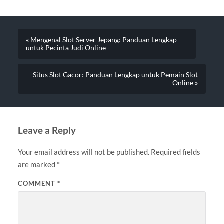
« Mengenal Slot Server Jepang: Panduan Lengkap
untuk Pecinta Judi Online
Situs Slot Gacor: Panduan Lengkap untuk Pemain Slot
Online »
Leave a Reply
Your email address will not be published.
Required fields
are marked
*
COMMENT
*