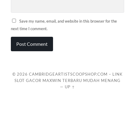
Save my name, email, and website in this browser for the
next time I comment.
© 2026
CAMBRIDGEARTISTSCOOPSHOP.COM – LINK
SLOT GACOR MAXWIN TERBARU MUDAH MENANG
—
UP ↑