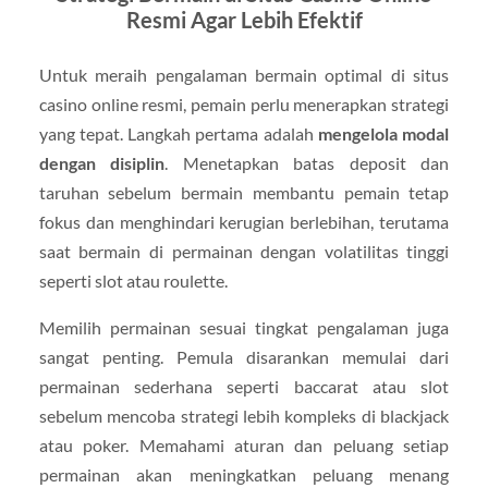
Resmi Agar Lebih Efektif
Untuk meraih pengalaman bermain optimal di situs
casino online resmi, pemain perlu menerapkan strategi
yang tepat. Langkah pertama adalah
mengelola modal
dengan disiplin
. Menetapkan batas deposit dan
taruhan sebelum bermain membantu pemain tetap
fokus dan menghindari kerugian berlebihan, terutama
saat bermain di permainan dengan volatilitas tinggi
seperti slot atau roulette.
Memilih permainan sesuai tingkat pengalaman juga
sangat penting. Pemula disarankan memulai dari
permainan sederhana seperti baccarat atau slot
sebelum mencoba strategi lebih kompleks di blackjack
atau poker. Memahami aturan dan peluang setiap
permainan akan meningkatkan peluang menang