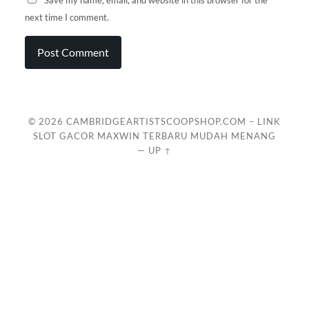
Save my name, email, and website in this browser for the
next time I comment.
© 2026
CAMBRIDGEARTISTSCOOPSHOP.COM – LINK
SLOT GACOR MAXWIN TERBARU MUDAH MENANG
—
UP ↑