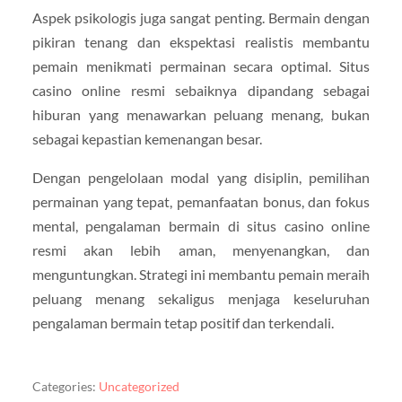
Aspek psikologis juga sangat penting. Bermain dengan
pikiran tenang dan ekspektasi realistis membantu
pemain menikmati permainan secara optimal. Situs
casino online resmi sebaiknya dipandang sebagai
hiburan yang menawarkan peluang menang, bukan
sebagai kepastian kemenangan besar.
Dengan pengelolaan modal yang disiplin, pemilihan
permainan yang tepat, pemanfaatan bonus, dan fokus
mental, pengalaman bermain di situs casino online
resmi akan lebih aman, menyenangkan, dan
menguntungkan. Strategi ini membantu pemain meraih
peluang menang sekaligus menjaga keseluruhan
pengalaman bermain tetap positif dan terkendali.
Categories:
Uncategorized