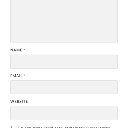
NAME
*
EMAIL
*
WEBSITE