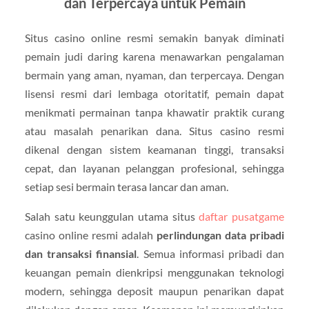
dan Terpercaya untuk Pemain
Situs casino online resmi semakin banyak diminati
pemain judi daring karena menawarkan pengalaman
bermain yang aman, nyaman, dan terpercaya. Dengan
lisensi resmi dari lembaga otoritatif, pemain dapat
menikmati permainan tanpa khawatir praktik curang
atau masalah penarikan dana. Situs casino resmi
dikenal dengan sistem keamanan tinggi, transaksi
cepat, dan layanan pelanggan profesional, sehingga
setiap sesi bermain terasa lancar dan aman.
Salah satu keunggulan utama situs
daftar pusatgame
casino online resmi adalah
perlindungan data pribadi
dan transaksi finansial
. Semua informasi pribadi dan
keuangan pemain dienkripsi menggunakan teknologi
modern, sehingga deposit maupun penarikan dapat