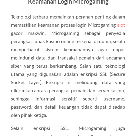
Keamanan Login Microgaming
Teknologi terbaru memainkan peranan penting dalam
memastikan keamanan proses login Microgaming
slot
gacor maxwin. Microgaming sebagai penyedia
perangkat lunak kasino online terkenal di dunia, selalu
memperbarui sistem keamanannya agar dapat
melindungi data dan transaksi pemain dari ancaman
siber yang terus berkembang. Salah satu teknologi
utama yang digunakan adalah enkripsi SSL (Secure
Socket Layer). Enkripsi ini melindungi data yang
dikirimkan antara perangkat pemain dan server kasino,
sehingga informasi sensitif seperti username,
password, dan detail keuangan tidak dapat disadap
oleh pihak ketiga.
Selain enkripsi SSL, Microgaming juga