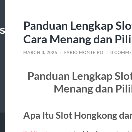
Panduan Lengkap Slo
TSCOOPSHOP.COM
Cara Menang dan Pili
MARCH 3, 2026
/
FÁBIO MONTEIRO
/
0 COMME
Panduan Lengkap Slo
Menang dan Pili
Apa Itu Slot Hongkong d