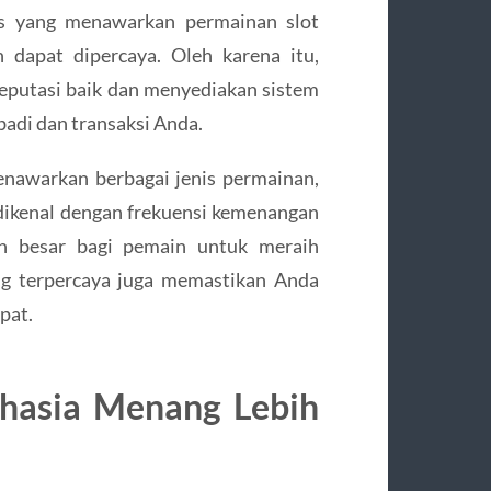
us yang menawarkan permainan slot
dapat dipercaya. Oleh karena itu,
reputasi baik dan menyediakan sistem
badi dan transaksi Anda.
menawarkan berbagai jenis permainan,
 dikenal dengan frekuensi kemenangan
ih besar bagi pemain untuk meraih
g terpercaya juga memastikan Anda
pat.
ahasia Menang Lebih