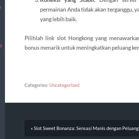
u
permainan Anda tidak akan terganggu, 
yang lebih baik.
Pilihlah link slot Hongkong yang menawark
p
bonus menarik untuk meningkatkan peluang k
Categories:
Uncategorized
« Slot Sweet Bonanza: Sensasi Manis dengan Pelua