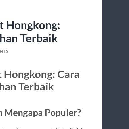
t Hongkong:
han Terbaik
NTS
t Hongkong: Cara
han Terbaik
an Mengapa Populer?