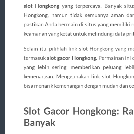
slot Hongkong
yang terpercaya. Banyak sit
Hongkong, namun tidak semuanya aman dan 
pastikan Anda bermain di situs yang memiliki 
keamanan yang ketat untuk melindungi data pri
Selain itu, pilihlah link slot Hongkong yang 
termasuk
slot gacor Hongkong
. Permainan ini
yang lebih sering, memberikan peluang leb
kemenangan. Menggunakan link slot Hongkon
bisa menarik kemenangan dengan mudah dan ce
Slot Gacor Hongkong: R
Banyak