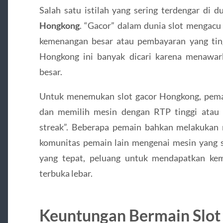
Salah satu istilah yang sering terdengar di d
Hongkong
. “Gacor” dalam dunia slot mengac
kemenangan besar atau pembayaran yang ting
Hongkong ini banyak dicari karena menawa
besar.
Untuk menemukan slot gacor Hongkong, pema
dan memilih mesin dengan RTP tinggi atau
streak”. Beberapa pemain bahkan melakukan r
komunitas pemain lain mengenai mesin yang 
yang tepat, peluang untuk mendapatkan ke
terbuka lebar.
Keuntungan Bermain Slo