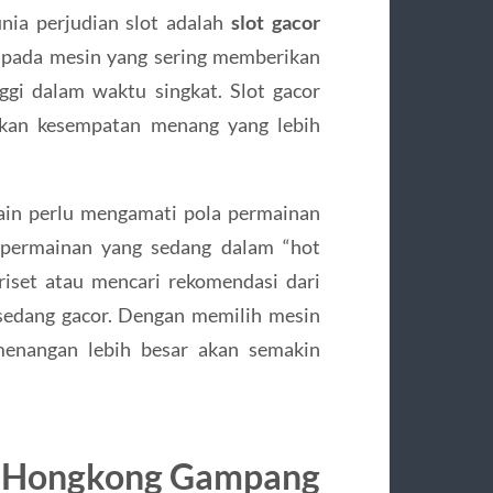
unia perjudian slot adalah
slot gacor
u pada mesin yang sering memberikan
gi dalam waktu singkat. Slot gacor
rkan kesempatan menang yang lebih
in perlu mengamati pola permainan
 permainan yang sedang dalam “hot
iset atau mencari rekomendasi dari
sedang gacor. Dengan memilih mesin
menangan lebih besar akan semakin
t Hongkong Gampang