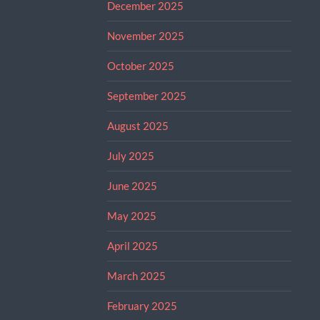
December 2025
November 2025
October 2025
September 2025
August 2025
July 2025
June 2025
May 2025
April 2025
March 2025
February 2025