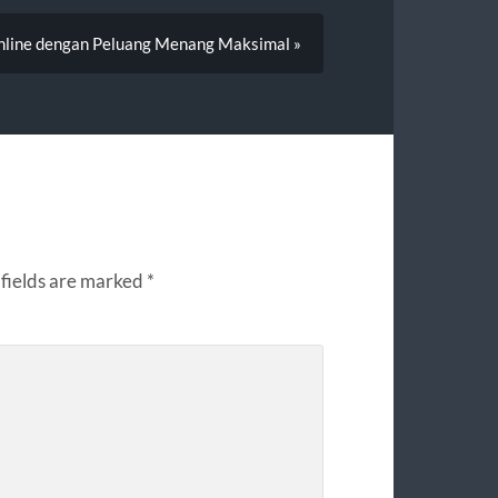
 Online dengan Peluang Menang Maksimal »
fields are marked
*