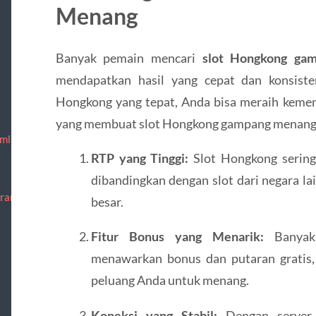
Menang
Banyak pemain mencari
slot Hongkong ga
mendapatkan hasil yang cepat dan konsist
Hongkong yang tepat, Anda bisa meraih kemen
yang membuat slot Hongkong gampang menang a
tml
RTP yang Tinggi:
Slot Hongkong sering 
dibandingkan dengan slot dari negara la
rant
besar.
Fitur Bonus yang Menarik:
Banyak 
menawarkan bonus dan putaran gratis
peluang Anda untuk menang.
Koneksi yang Stabil:
Dengan server 