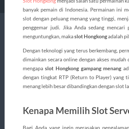
Slot Hongkong
menjadi salah satu permainan ka
banyak pemain di Indonesia. Permainan ini m
slot dengan peluang menang yang tinggi, menj
penggemar judi. Jika Anda sedang mencari
menguntungkan, maka
slot Hongkong
adalah pi
Dengan teknologi yang terus berkembang, per
dimainkan secara online dengan akses mudah 
mengapa
slot Hongkong gampang menang
ada
dengan tingkat RTP (Return to Player) yang ti
menang lebih besar dibandingkan dengan slot la
Kenapa Memilih Slot Ser
Bagi Anda yang ingin merasakan pengalaman