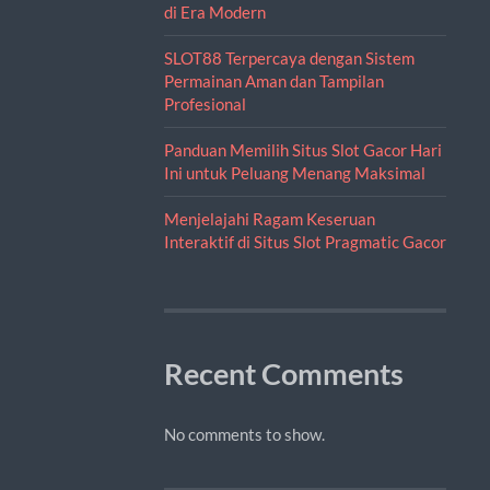
di Era Modern
SLOT88 Terpercaya dengan Sistem
Permainan Aman dan Tampilan
Profesional
Panduan Memilih Situs Slot Gacor Hari
Ini untuk Peluang Menang Maksimal
Menjelajahi Ragam Keseruan
Interaktif di Situs Slot Pragmatic Gacor
Recent Comments
No comments to show.