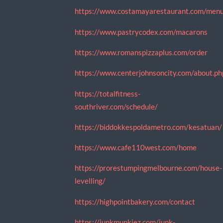
https://www.costamayarestaurant.com/men
https://www.pastrycodex.com/macarons
https://www.romanspizzaplus.com/order
https://www.centerjohnsoncity.com/about.ph
https://totalfitness-
southriver.com/schedule/
https://biddokkespoldametro.com/kesatuan/
https://www.cafe110west.com/home
https://prorestumpingmelbourne.com/house-
levelling/
https://highpointbakery.com/contact
https://junkmunkiez.com/junk-