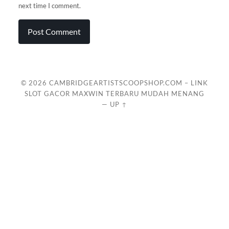
next time I comment.
© 2026
CAMBRIDGEARTISTSCOOPSHOP.COM – LINK
SLOT GACOR MAXWIN TERBARU MUDAH MENANG
—
UP ↑