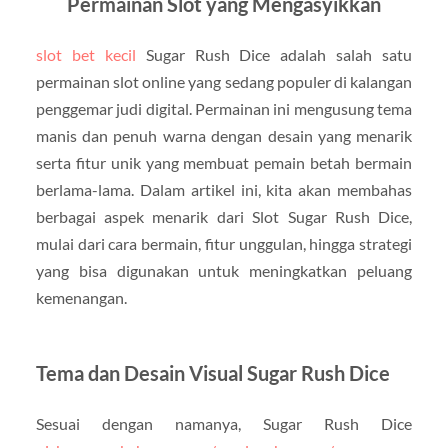
Permainan Slot yang Mengasyikkan
slot bet kecil
Sugar Rush Dice adalah salah satu
permainan slot online yang sedang populer di kalangan
penggemar judi digital. Permainan ini mengusung tema
manis dan penuh warna dengan desain yang menarik
serta fitur unik yang membuat pemain betah bermain
berlama-lama. Dalam artikel ini, kita akan membahas
berbagai aspek menarik dari Slot Sugar Rush Dice,
mulai dari cara bermain, fitur unggulan, hingga strategi
yang bisa digunakan untuk meningkatkan peluang
kemenangan.
Tema dan Desain Visual Sugar Rush Dice
Sesuai dengan namanya, Sugar Rush Dice