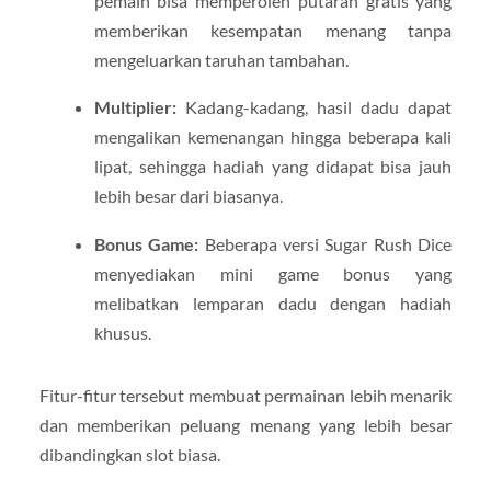
pemain bisa memperoleh putaran gratis yang
memberikan kesempatan menang tanpa
mengeluarkan taruhan tambahan.
Multiplier:
Kadang-kadang, hasil dadu dapat
mengalikan kemenangan hingga beberapa kali
lipat, sehingga hadiah yang didapat bisa jauh
lebih besar dari biasanya.
Bonus Game:
Beberapa versi Sugar Rush Dice
menyediakan mini game bonus yang
melibatkan lemparan dadu dengan hadiah
khusus.
Fitur-fitur tersebut membuat permainan lebih menarik
dan memberikan peluang menang yang lebih besar
dibandingkan slot biasa.