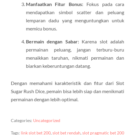
Manfaatkan Fitur Bonus:
Fokus pada cara
mendapatkan simbol scatter dan peluang
lemparan dadu yang menguntungkan untuk
memicu bonus.
Bermain dengan Sabar:
Karena slot adalah
permainan peluang, jangan terburu-buru
menaikkan taruhan, nikmati permainan dan
biarkan keberuntungan datang.
Dengan memahami karakteristik dan fitur dari Slot
Sugar Rush Dice, pemain bisa lebih siap dan menikmati
permainan dengan lebih optimal.
Categories:
Uncategorized
Tags:
link slot bet 200
,
slot bet rendah
,
slot pragmatic bet 200