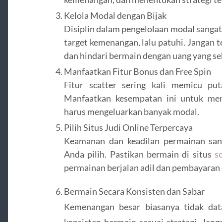
Kelola Modal dengan Bijak
Disiplin dalam pengelolaan modal sangat
target kemenangan, lalu patuhi. Jangan t
dan hindari bermain dengan uang yang s
Manfaatkan Fitur Bonus dan Free Spin
Fitur scatter sering kali memicu pu
Manfaatkan kesempatan ini untuk me
harus mengeluarkan banyak modal.
Pilih Situs Judi Online Terpercaya
Keamanan dan keadilan permainan san
Anda pilih. Pastikan bermain di situs
s
permainan berjalan adil dan pembayaran 
Bermain Secara Konsisten dan Sabar
Kemenangan besar biasanya tidak data
konsisten bermain sesuai strategi. Jan