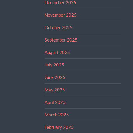
December 2025
November 2025
October 2025
September 2025
August 2025
July 2025
June 2025
May 2025
April 2025
March 2025
February 2025