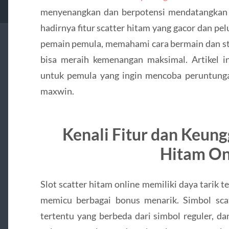
menyenangkan dan berpotensi mendatangkan 
hadirnya fitur scatter hitam yang gacor dan p
pemain pemula, memahami cara bermain dan str
bisa meraih kemenangan maksimal. Artikel 
untuk pemula yang ingin mencoba peruntungan
maxwin.
Kenali Fitur dan Keung
Hitam On
Slot scatter hitam online memiliki daya tarik te
memicu berbagai bonus menarik. Simbol sca
tertentu yang berbeda dari simbol reguler, 