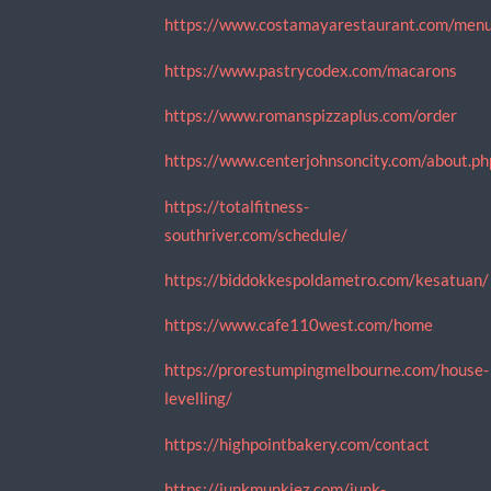
https://www.costamayarestaurant.com/men
https://www.pastrycodex.com/macarons
https://www.romanspizzaplus.com/order
https://www.centerjohnsoncity.com/about.ph
https://totalfitness-
southriver.com/schedule/
https://biddokkespoldametro.com/kesatuan/
https://www.cafe110west.com/home
https://prorestumpingmelbourne.com/house-
levelling/
https://highpointbakery.com/contact
https://junkmunkiez.com/junk-