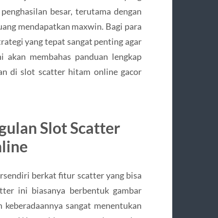
penghasilan besar, terutama dengan
eluang mendapatkan maxwin. Bagi para
ategi yang tepat sangat penting agar
ini akan membahas panduan lengkap
 di slot scatter hitam online gacor
gulan Slot Scatter
line
rsendiri berkat fitur scatter yang bisa
tter ini biasanya berbentuk gambar
dan keberadaannya sangat menentukan