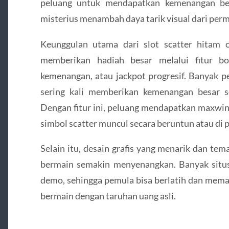
peluang untuk mendapatkan kemenangan be
misterius menambah daya tarik visual dari perm
Keunggulan utama dari slot scatter hitam
memberikan hadiah besar melalui fitur bo
kemenangan, atau jackpot progresif. Banyak 
sering kali memberikan kemenangan besar se
Dengan fitur ini, peluang mendapatkan maxwin 
simbol scatter muncul secara beruntun atau di p
Selain itu, desain grafis yang menarik dan 
bermain semakin menyenangkan. Banyak situs
demo, sehingga pemula bisa berlatih dan me
bermain dengan taruhan uang asli.