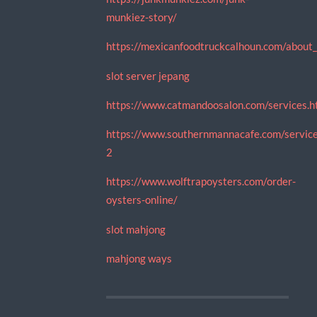
munkiez-story/
https://mexicanfoodtruckcalhoun.com/about
slot server jepang
https://www.catmandoosalon.com/services.h
https://www.southernmannacafe.com/service
2
https://www.wolftrapoysters.com/order-
oysters-online/
slot mahjong
mahjong ways