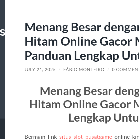
Menang Besar dengan
TSCOOPSHOP.COM
Hitam Online Gacor
Panduan Lengkap Un
JULY 21, 2025
/
FÁBIO MONTEIRO
/
0 COMMEN
Menang Besar denga
Hitam Online Gacor 
Lengkap Untu
Bermain link
situs slot pusatgame
online kin