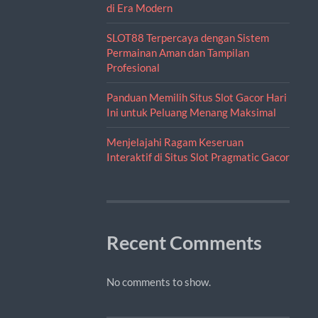
di Era Modern
SLOT88 Terpercaya dengan Sistem
Permainan Aman dan Tampilan
Profesional
Panduan Memilih Situs Slot Gacor Hari
Ini untuk Peluang Menang Maksimal
Menjelajahi Ragam Keseruan
Interaktif di Situs Slot Pragmatic Gacor
Recent Comments
No comments to show.