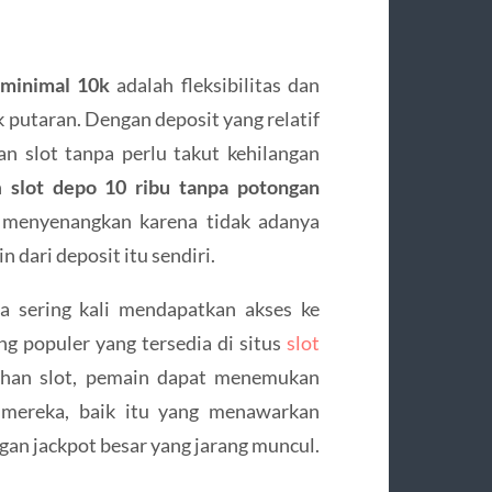
 minimal 10k
adalah fleksibilitas dan
putaran. Dengan deposit yang relatif
n slot tanpa perlu takut kehilangan
ih
slot depo 10 ribu tanpa potongan
 menyenangkan karena tidak adanya
 dari deposit itu sendiri.
a sering kali mendapatkan akses ke
ng populer yang tersedia di situs
slot
ihan slot, pemain dapat menemukan
i mereka, baik itu yang menawarkan
gan jackpot besar yang jarang muncul.