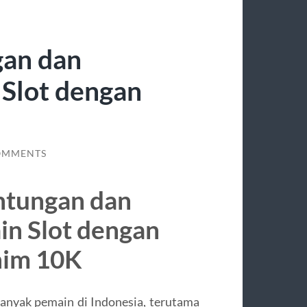
an dan
Slot dengan
OMMENTS
tungan dan
n Slot dengan
nim 10K
banyak pemain di Indonesia, terutama