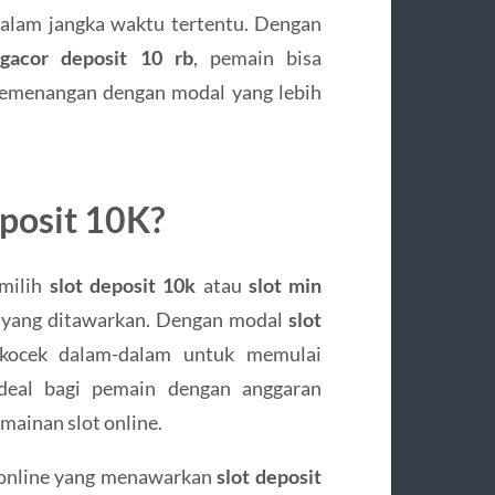
alam jangka waktu tertentu. Dengan
 gacor deposit 10 rb
, pemain bisa
kemenangan dengan modal yang lebih
posit 10K?
milih
slot deposit 10k
atau
slot min
yang ditawarkan. Dengan modal
slot
 kocek dalam-dalam untuk memulai
ideal bagi pemain dengan anggaran
mainan slot online.
n online yang menawarkan
slot deposit