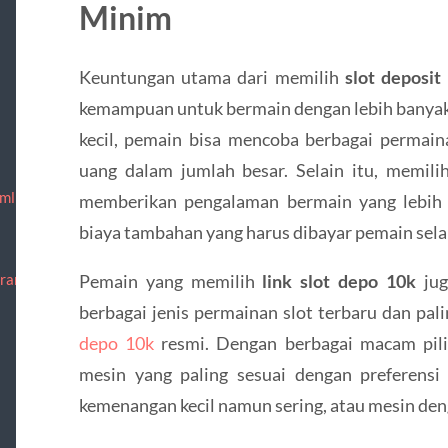
Minim
Keuntungan utama dari memilih
slot deposit
kemampuan untuk bermain dengan lebih banyak 
kecil, pemain bisa mencoba berbagai permaina
uang dalam jumlah besar. Selain itu, memil
tml
memberikan pengalaman bermain yang lebih
biaya tambahan yang harus dibayar pemain selain
Pemain yang memilih
link slot depo 10k
jug
rant
berbagai jenis permainan slot terbaru dan pali
depo 10k
resmi. Dengan berbagai macam pil
mesin yang paling sesuai dengan preferens
kemenangan kecil namun sering, atau mesin den