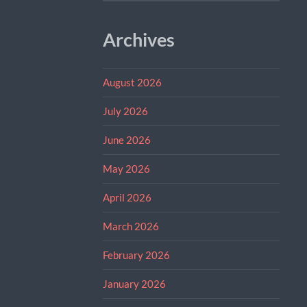
Archives
August 2026
July 2026
June 2026
May 2026
April 2026
March 2026
February 2026
January 2026