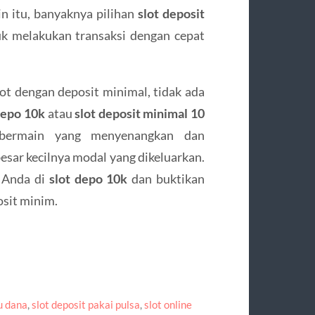
n itu, banyaknya pilihan
slot deposit
 melakukan transaksi dengan cepat
ot dengan deposit minimal, tidak ada
depo 10k
atau
slot deposit minimal 10
bermain yang menyenangkan dan
sar kecilnya modal yang dikeluarkan.
n Anda di
slot depo 10k
dan buktikan
osit minim.
u dana
,
slot deposit pakai pulsa
,
slot online