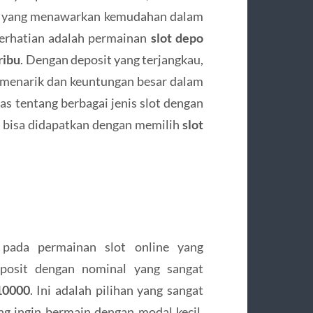
ot yang menawarkan kemudahan dalam
perhatian adalah permainan
slot depo
ribu
. Dengan deposit yang terjangkau,
 menarik dan keuntungan besar dalam
as tentang berbagai jenis slot dengan
 bisa didapatkan dengan memilih
slot
pada permainan slot online yang
osit dengan nominal yang sangat
10000
. Ini adalah pilihan yang sangat
g ingin bermain dengan modal kecil.