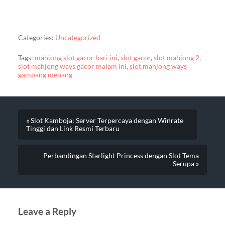
Categories:
Uncategorized
Tags:
mahjong slot gacor hari ini
,
slot gacor
,
slot mahjong 2
,
slot mahjong ways gacor malam ini
,
slot mahjong ways
gampang menang
« Slot Kamboja: Server Terpercaya dengan Winrate
Tinggi dan Link Resmi Terbaru
Perbandingan Starlight Princess dengan Slot Tema
Serupa »
Leave a Reply