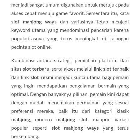
menjadi sangat umum digunakan untuk merujuk pada
akses cepat menuju game favorit. Sementara itu, kata
slot mahjong ways
dan variasinya tetap menjadi
keyword utama yang mendominasi pencarian karena
popularitasnya yang terus meningkat di kalangan
pecinta slot online.
Kombinasi antara strategi, pemilihan platform dari
situs slot terbaru
, serta akses melalui
link slot terbaik
dan
link slot resmi
menjadi kunci utama bagi pemain
yang ingin mendapatkan pengalaman bermain yang
optimal. Dengan banyaknya pilihan, pemain kini dapat
dengan mudah menemukan permainan yang sesuai
preferensi mereka, baik itu dari kategori klasik
mahjong
, modern
mahjong slot
, maupun variasi
populer seperti
slot mahjong ways
yang terus
berkembang.