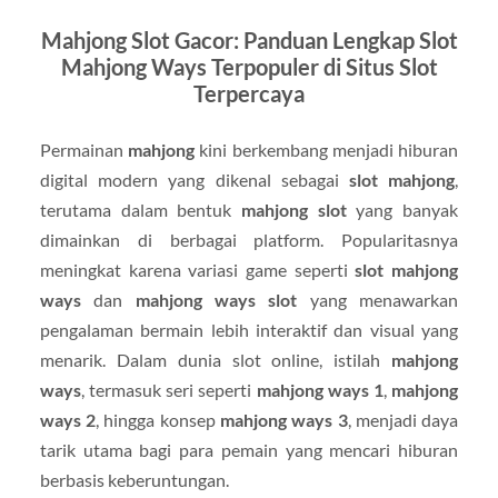
Mahjong Slot Gacor: Panduan Lengkap Slot
Mahjong Ways Terpopuler di Situs Slot
Terpercaya
Permainan
mahjong
kini berkembang menjadi hiburan
digital modern yang dikenal sebagai
slot mahjong
,
terutama dalam bentuk
mahjong slot
yang banyak
dimainkan di berbagai platform. Popularitasnya
meningkat karena variasi game seperti
slot mahjong
ways
dan
mahjong ways slot
yang menawarkan
pengalaman bermain lebih interaktif dan visual yang
menarik. Dalam dunia slot online, istilah
mahjong
ways
, termasuk seri seperti
mahjong ways 1
,
mahjong
ways 2
, hingga konsep
mahjong ways 3
, menjadi daya
tarik utama bagi para pemain yang mencari hiburan
berbasis keberuntungan.