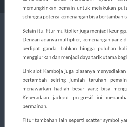
memungkinkan pemain untuk melakukan puta
sehingga potensi kemenangan bisa bertambah t
Selain itu, fitur multiplier juga menjadi keungg
Dengan adanya multiplier, kemenangan yang di
berlipat ganda, bahkan hingga puluhan kali 
menggiurkan dan menjadi daya tarik utama bagi
Link slot Kamboja juga biasanya menyediakan j
bertambah seiring jumlah taruhan pemain 
menawarkan hadiah besar yang bisa mengu
Keberadaan jackpot progresif ini menamb
permainan.
Fitur tambahan lain seperti scatter symbol 