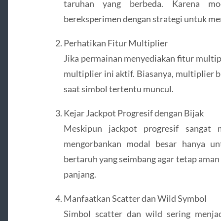
taruhan yang berbeda. Karena mo
bereksperimen dengan strategi untuk m
Perhatikan Fitur Multiplier
Jika permainan menyediakan fitur multip
multiplier ini aktif. Biasanya, multiplie
saat simbol tertentu muncul.
Kejar Jackpot Progresif dengan Bijak
Meskipun jackpot progresif sangat m
mengorbankan modal besar hanya unt
bertaruh yang seimbang agar tetap aman
panjang.
Manfaatkan Scatter dan Wild Symbol
Simbol scatter dan wild sering menja