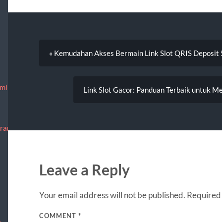
« Kemudahan Akses Bermain Link Slot QRIS Deposit 5
tml
Link Slot Gacor: Panduan Terbaik untuk 
rant
Leave a Reply
Your email address will not be published.
Required 
COMMENT
*