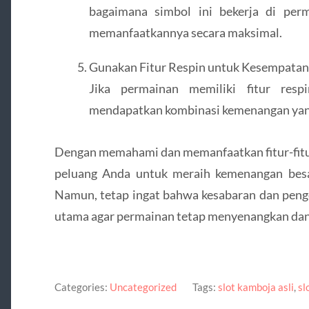
bagaimana simbol ini bekerja di per
memanfaatkannya secara maksimal.
Gunakan Fitur Respin untuk Kesempata
Jika permainan memiliki fitur resp
mendapatkan kombinasi kemenangan yang
Dengan memahami dan memanfaatkan fitur-fitur 
peluang Anda untuk meraih kemenangan besar
Namun, tetap ingat bahwa kesabaran dan penge
utama agar permainan tetap menyenangkan dan
Categories:
Uncategorized
Tags:
slot kamboja asli
,
sl