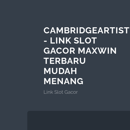
CAMBRIDGEARTIS
- LINK SLOT
GACOR MAXWIN
TERBARU
MUDAH
MENANG
Link Slot Gacor