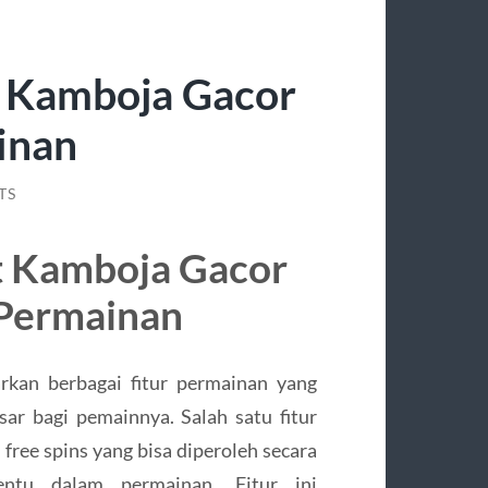
t Kamboja Gacor
ainan
TS
t Kamboja Gacor
r Permainan
kan berbagai fitur permainan yang
r bagi pemainnya. Salah satu fitur
 free spins yang bisa diperoleh secara
ntu dalam permainan. Fitur ini