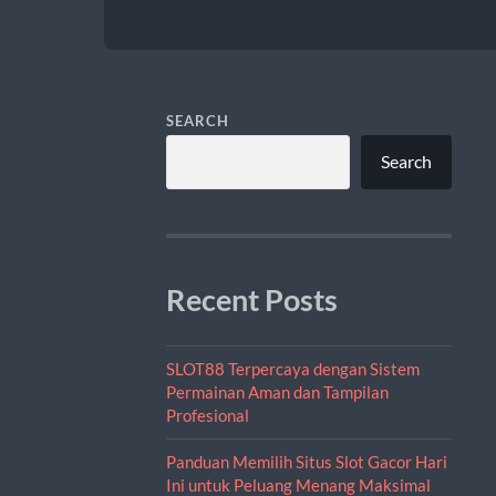
SEARCH
Search
Recent Posts
SLOT88 Terpercaya dengan Sistem
Permainan Aman dan Tampilan
Profesional
Panduan Memilih Situs Slot Gacor Hari
Ini untuk Peluang Menang Maksimal