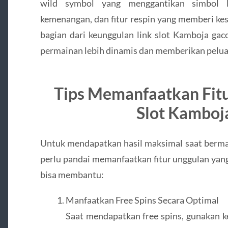
wild symbol yang menggantikan simbol 
kemenangan, dan fitur respin yang memberi ke
bagian dari keunggulan link slot Kamboja gaco
permainan lebih dinamis dan memberikan peluan
Tips Memanfaatkan Fitu
Slot Kamboj
Untuk mendapatkan hasil maksimal saat bermai
perlu pandai memanfaatkan fitur unggulan yang
bisa membantu:
Manfaatkan Free Spins Secara Optimal
Saat mendapatkan free spins, gunakan k