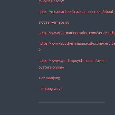
munkiez-story/
https://mexicanfoodtruckcalhoun.com/about
slot server jepang
https://www.catmandoosalon.com/services.h
https://www.southernmannacafe.com/service
2
https://www.wolftrapoysters.com/order-
oysters-online/
slot mahjong
mahjong ways