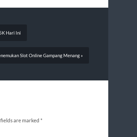
K Hari Ini
Menemukan Slot Online Gampang Menang »
fields are marked
*