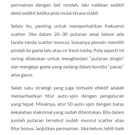
permainan dengan bet rendah, lalu naikkan sedikit
demi sedikit ketika pola mulai terasa stabil.
Selain itu, penting untuk memperhatikan frekuensi
scatter. Jika dalam 20–30 putaran awal belum ada
tanda-tanda scatter muncul, biasanya pemain memilih
pindah ke game lain atau re-fresh lobby. Pola seperti ini
sering dilakukan untuk menghindari “putaran dingin”
dan mengejar game yang sedang dalam kondisi “panas”
alias gacor.
Salah satu strategi yang juga terbukti efektif adalah
memanfaatkan fitur auto-spin dengan pengaturan
yang tepat. Misalnya, atur 50 auto-spin dengan batas
kekalahan maksimal yang sudah ditentukan. Bila dalam
jumlah putaran tersebut sudah muncul scatter atau
fitur bonus, lanjutkan permainan. Jika belum, lebih baik