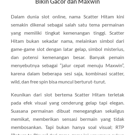
Bikin Gacor dan Maxwin
Dalam dunia slot online, nama Scatter Hitam kini
semakin dikenal sebagai salah satu tema permainan
yang memiliki tingkat kemenangan tinggi. Scatter
Hitam bukan sekadar nama, melainkan simbol dari
game-game slot dengan latar gelap, simbol misterius,
dan potensi kemenangan besar. Banyak pemain
menyebutnya sebagai “jalur cepat menuju Maxwin”,
karena dalam beberapa sesi saja, kombinasi scatter,
wild, dan free spin bisa muncul berturut-turut.
Keunikan dari slot bertema Scatter Hitam terletak
pada efek visual yang cenderung gelap tapi elegan.
Suasana permainan dibuat menegangkan sekaligus
memikat, memberikan sensasi bermain yang tidak
membosankan. Tapi bukan hanya soal visual; RTP