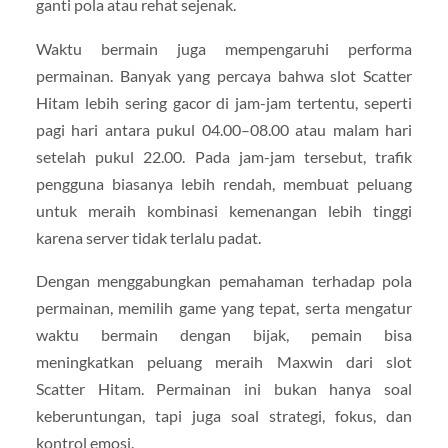
ganti pola atau rehat sejenak.
Waktu bermain juga mempengaruhi performa
permainan. Banyak yang percaya bahwa slot Scatter
Hitam lebih sering gacor di jam-jam tertentu, seperti
pagi hari antara pukul 04.00–08.00 atau malam hari
setelah pukul 22.00. Pada jam-jam tersebut, trafik
pengguna biasanya lebih rendah, membuat peluang
untuk meraih kombinasi kemenangan lebih tinggi
karena server tidak terlalu padat.
Dengan menggabungkan pemahaman terhadap pola
permainan, memilih game yang tepat, serta mengatur
waktu bermain dengan bijak, pemain bisa
meningkatkan peluang meraih Maxwin dari slot
Scatter Hitam. Permainan ini bukan hanya soal
keberuntungan, tapi juga soal strategi, fokus, dan
kontrol emosi.