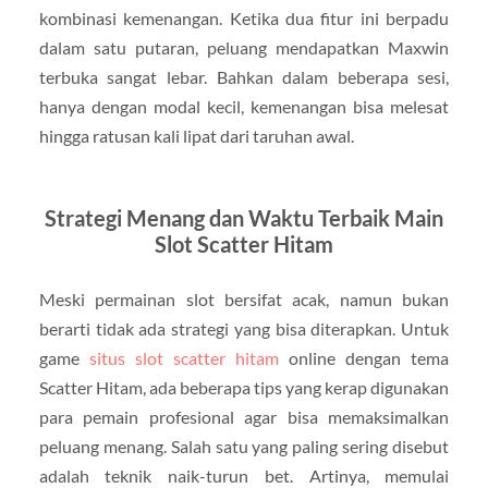
kombinasi kemenangan. Ketika dua fitur ini berpadu
dalam satu putaran, peluang mendapatkan Maxwin
terbuka sangat lebar. Bahkan dalam beberapa sesi,
hanya dengan modal kecil, kemenangan bisa melesat
hingga ratusan kali lipat dari taruhan awal.
Strategi Menang dan Waktu Terbaik Main
Slot Scatter Hitam
Meski permainan slot bersifat acak, namun bukan
berarti tidak ada strategi yang bisa diterapkan. Untuk
game
situs slot scatter hitam
online dengan tema
Scatter Hitam, ada beberapa tips yang kerap digunakan
para pemain profesional agar bisa memaksimalkan
peluang menang. Salah satu yang paling sering disebut
adalah teknik naik-turun bet. Artinya, memulai