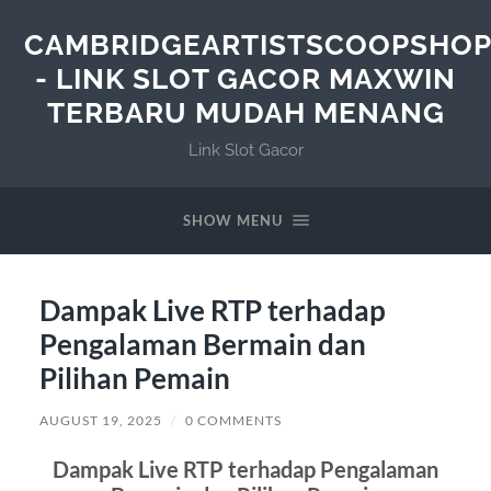
CAMBRIDGEARTISTSCOOPSHOP
- LINK SLOT GACOR MAXWIN
TERBARU MUDAH MENANG
Link Slot Gacor
SHOW MENU
Dampak Live RTP terhadap
Pengalaman Bermain dan
Pilihan Pemain
AUGUST 19, 2025
/
0 COMMENTS
Dampak Live RTP terhadap Pengalaman