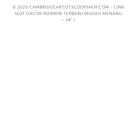
© 2026
CAMBRIDGEARTISTSCOOPSHOP.COM – LINK
SLOT GACOR MAXWIN TERBARU MUDAH MENANG
—
UP ↑