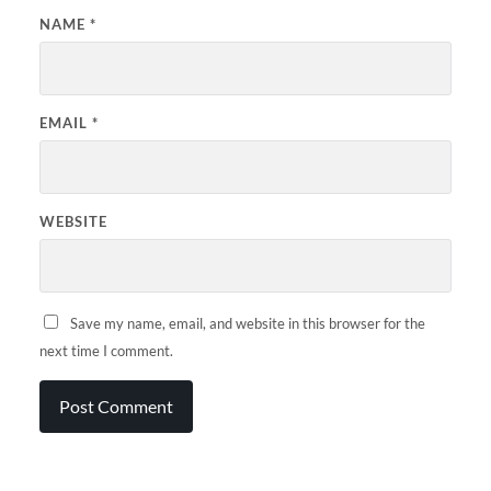
NAME
*
EMAIL
*
WEBSITE
Save my name, email, and website in this browser for the
next time I comment.