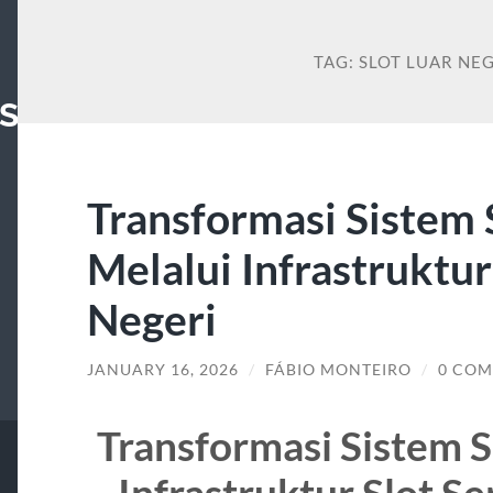
TAG:
SLOT LUAR NE
TSCOOPSHOP.COM
Transformasi Sistem 
Melalui Infrastruktur
Negeri
JANUARY 16, 2026
/
FÁBIO MONTEIRO
/
0 CO
Transformasi Sistem S
Infrastruktur Slot S