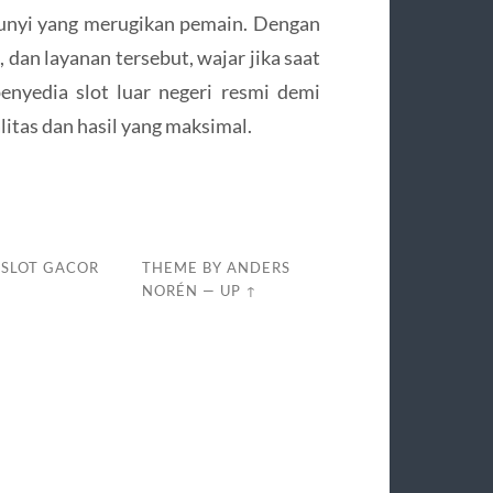
bunyi yang merugikan pemain. Dengan
 dan layanan tersebut, wajar jika saat
enyedia slot luar negeri resmi demi
tas dan hasil yang maksimal.
 SLOT GACOR
THEME BY
ANDERS
NORÉN
—
UP ↑