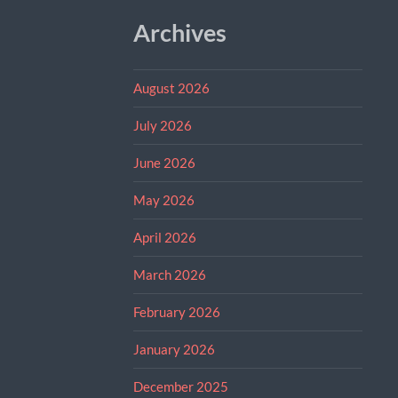
Archives
August 2026
July 2026
June 2026
May 2026
April 2026
March 2026
February 2026
January 2026
December 2025