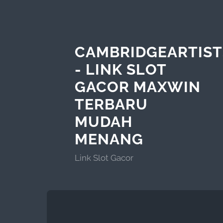
CAMBRIDGEARTIS
- LINK SLOT
GACOR MAXWIN
TERBARU
MUDAH
MENANG
Link Slot Gacor