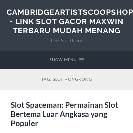
CAMBRIDGEARTISTSCOOPSHOP
- LINK SLOT GACOR MAXWIN
TERBARU MUDAH MENANG
Link Slot Gacor
SHOW MENU
TAG:
SLOT HONGKONG
Slot Spaceman: Permainan Slot
Bertema Luar Angkasa yang
Populer