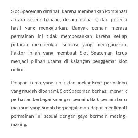
Slot Spaceman diminati karena memberikan kombinasi
antara kesederhanaan, desain menarik, dan potensi
hasil yang menggiurkan. Banyak pemain merasa
permainan ini tidak membosankan karena setiap
putaran memberikan sensasi yang menegangkan.
Faktor inilah yang membuat Slot Spaceman terus
menjadi pilihan utama di kalangan penggemar slot
online.
Dengan tema yang unik dan mekanisme permainan
yang mudah dipahami, Slot Spaceman berhasil menarik
perhatian berbagai kalangan pemain. Baik pemain baru
maupun yang sudah berpengalaman dapat menikmati
permainan ini sesuai dengan gaya bermain masing-
masing.