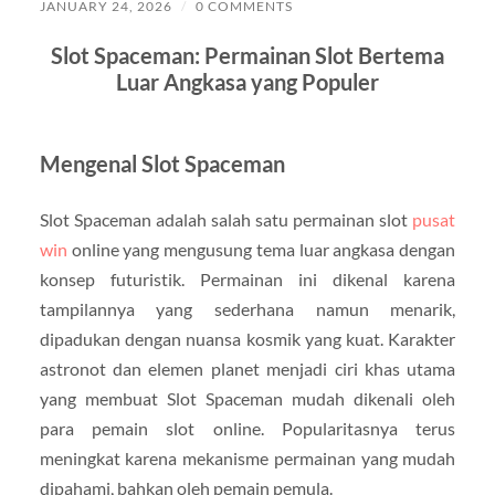
JANUARY 24, 2026
/
0 COMMENTS
Slot Spaceman: Permainan Slot Bertema
Luar Angkasa yang Populer
Mengenal Slot Spaceman
Slot Spaceman adalah salah satu permainan slot
pusat
win
online yang mengusung tema luar angkasa dengan
konsep futuristik. Permainan ini dikenal karena
tampilannya yang sederhana namun menarik,
dipadukan dengan nuansa kosmik yang kuat. Karakter
astronot dan elemen planet menjadi ciri khas utama
yang membuat Slot Spaceman mudah dikenali oleh
para pemain slot online. Popularitasnya terus
meningkat karena mekanisme permainan yang mudah
dipahami, bahkan oleh pemain pemula.