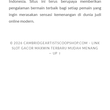
Indonesia. Situs ini terus berupaya memberikan
pengalaman bermain terbaik bagi setiap pemain yang
ingin merasakan sensasi kemenangan di dunia judi
online modern.
© 2026
CAMBRIDGEARTISTSCOOPSHOP.COM – LINK
SLOT GACOR MAXWIN TERBARU MUDAH MENANG
—
UP ↑