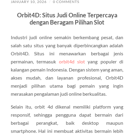
JANUARY 10, 2026
/
0 COMMENTS
Orbit4D: Situs Judi Online Terpercaya
dengan Beragam Pilihan Slot
Industri judi online semakin berkembang pesat, dan
salah satu situs yang banyak diperbincangkan adalah
Orbit4D. Situs ini menawarkan berbagai jenis
permainan, termasuk
orbit4d slot
yang populer di
kalangan pemain Indonesia. Dengan sistem yang aman,
akses mudah, dan layanan profesional, Orbit4D
menjadi pilihan utama bagi pemain yang ingin
merasakan pengalaman judi online berkualitas.
Selain itu, orbit 4d dikenal memiliki platform yang
responsif, sehingga pengguna dapat bermain dari
berbagai perangkat, baik desktop maupun
smartphone. Hal ini membuat aktivitas bermain lebih