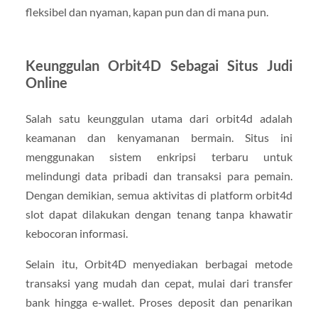
fleksibel dan nyaman, kapan pun dan di mana pun.
Keunggulan Orbit4D Sebagai Situs Judi
Online
Salah satu keunggulan utama dari orbit4d adalah
keamanan dan kenyamanan bermain. Situs ini
menggunakan sistem enkripsi terbaru untuk
melindungi data pribadi dan transaksi para pemain.
Dengan demikian, semua aktivitas di platform orbit4d
slot dapat dilakukan dengan tenang tanpa khawatir
kebocoran informasi.
Selain itu, Orbit4D menyediakan berbagai metode
transaksi yang mudah dan cepat, mulai dari transfer
bank hingga e-wallet. Proses deposit dan penarikan