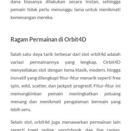
dana biasanya dilakukan secara instan, sehingga
pemain tidak perlu menunggu lama untuk menikmati
kemenangan mereka.
Ragam Permainan di Orbit4D
Salah satu daya tarik terbesar dari slot orbit4d adalah
variasi permainannya yang lengkap. Orbit4D
menyediakan slot dengan tema klasik, modern, hingga
inovatif yang dilengkapi fitur-fitur menarik seperti free
spin, wild, scatter, dan jackpot progresif. Fitur-fitur ini
memungkinkan pemain meningkatkan peluang
menang dan menikmati pengalaman bermain yang
lebih seru.
Selain slot, orbit4d juga menawarkan permainan lain
seperti togel online, sportsbook, dan live casino.