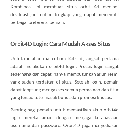
Kombinasi ini membuat situs orbit 4d menjadi
destinasi judi online lengkap yang dapat memenuhi
berbagai preferensi pemain.
Orbit4D Login: Cara Mudah Akses Situs
Untuk mulai bermain di orbit4d slot, langkah pertama
adalah melakukan orbit4d login. Proses login sangat
sederhana dan cepat, hanya membutuhkan akun resmi
yang sudah terdaftar di situs. Setelah login, pemain
dapat langsung mengakses semua permainan dan fitur
yang tersedia, termasuk bonus dan promosi khusus.
Penting bagi pemain untuk memastikan akun orbit4d
login mereka aman dengan menjaga kerahasiaan
username dan password. Orbit4D juga menyediakan