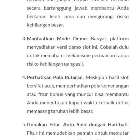
secara bertanggung jawab membantu Anda
bertahan lebih lama dan mengurangi risiko
kehilangan besar.
Manfaatkan Mode Demo:
Banyak platform
menyediakan versi demo slot ini. Cobalah dulu
untuk memahami mekanisme permainan tanpa
risiko kehilangan uang asli.
Perhatikan Pola Putaran:
Meskipun hasil slot
bersifat acak, memperhatikan pola kemenangan
atau fitur bonus yang muncul bisa membantu
Anda menentukan kapan waktu terbaik untuk
memasang taruhan lebih besar.
Gunakan Fitur Auto Spin dengan Hati-hati:
Fitur ini memudahkan pemain untuk memutar