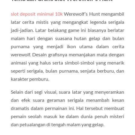
slot deposit minimal 10k
Werewolf’s Hunt mengambil
latar cerita mistis yang mengangkat legenda serigala
jadi-jadian. Latar belakang game ini biasanya berlatar
malam hari dengan suasana hutan gelap dan bulan
purnama yang menjadi ikon utama dalam cerita
werewolf. Desain grafisnya memanjakan mata dengan
animasi yang halus serta simbol-simbol yang menarik
seperti serigala, bulan purnama, senjata berburu, dan
karakter pemburu.
Selain dari segi visual, suara latar yang menyeramkan
dan efek suara geraman serigala menambah kesan
dramatis dalam permainan ini. Hal tersebut membuat
pemain seolah masuk ke dalam dunia penuh misteri
dan petualangan di tengah malam yang gelap.