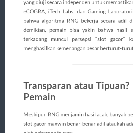
yang diuji secara independen untuk memastikan 
eCOGRA, iTech Labs, dan Gaming Laboratories
bahwa algoritma RNG bekerja secara adil d
demikian, pemain bisa yakin bahwa hasil s
terkadang muncul persepsi “slot gacor” k
menghasilkan kemenangan besar berturut-turut
Transparan atau Tipuan
Pemain
Meskipun RNG menjamin hasil acak, banyak 
slot gacor maxwin benar-benar adil ataukah ada
oleh beberapa faktor: