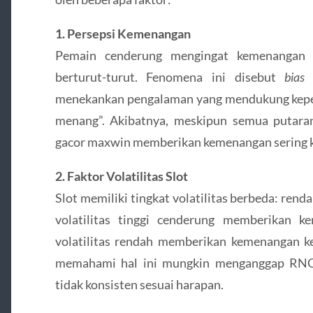
1. Persepsi Kemenangan
Pemain cenderung mengingat kemenangan 
berturut-turut. Fenomena ini disebut
bias 
menekankan pengalaman yang mendukung kepe
menang”. Akibatnya, meskipun semua putaran 
gacor maxwin memberikan kemenangan sering k
2. Faktor Volatilitas Slot
Slot memiliki tingkat volatilitas berbeda: rend
volatilitas tinggi cenderung memberikan k
volatilitas rendah memberikan kemenangan ke
memahami hal ini mungkin menganggap RNG 
tidak konsisten sesuai harapan.