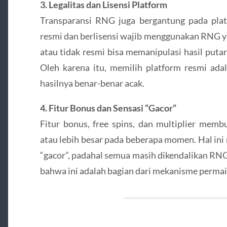
3. Legalitas dan Lisensi Platform
Transparansi RNG juga bergantung pada pla
resmi dan berlisensi wajib menggunakan RNG yang
atau tidak resmi bisa memanipulasi hasil puta
Oleh karena itu, memilih platform resmi ada
hasilnya benar-benar acak.
4. Fitur Bonus dan Sensasi “Gacor”
Fitur bonus, free spins, dan multiplier memb
atau lebih besar pada beberapa momen. Hal ini
“gacor”, padahal semua masih dikendalikan RN
bahwa ini adalah bagian dari mekanisme permai