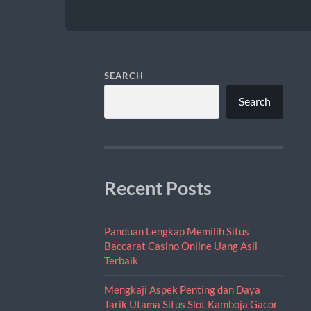
SEARCH
Search
Recent Posts
Panduan Lengkap Memilih Situs
Baccarat Casino Online Uang Asli
Terbaik
Mengkaji Aspek Penting dan Daya
Tarik Utama Situs Slot Kamboja Gacor