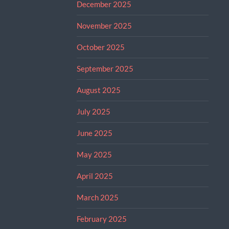
December 2025
November 2025
October 2025
September 2025
August 2025
July 2025
June 2025
May 2025
April 2025
March 2025
February 2025