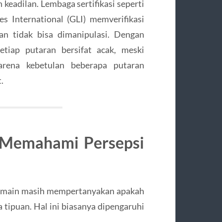
keadilan. Lembaga sertifikasi seperti
 International (GLI) memverifikasi
an tidak bisa dimanipulasi. Dengan
etiap putaran bersifat acak, meski
arena kebetulan beberapa putaran
.
? Memahami Persepsi
pemain masih mempertanyakan apakah
 tipuan. Hal ini biasanya dipengaruhi