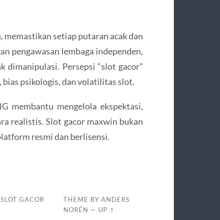
, memastikan setiap putaran acak dan
ngan pengawasan lembaga independen,
k dimanipulasi. Persepsi “slot gacor”
as psikologis, dan volatilitas slot.
NG membantu mengelola ekspektasi,
ra realistis. Slot gacor maxwin bukan
latform resmi dan berlisensi.
 SLOT GACOR
THEME BY
ANDERS
NORÉN
—
UP ↑