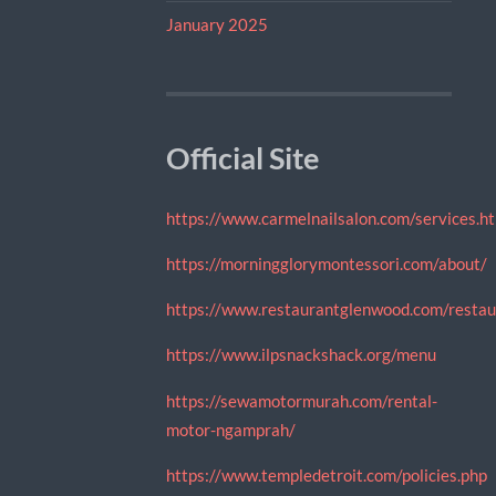
January 2025
Official Site
https://www.carmelnailsalon.com/services.h
https://morningglorymontessori.com/about/
https://www.restaurantglenwood.com/restau
https://www.ilpsnackshack.org/menu
https://sewamotormurah.com/rental-
motor-ngamprah/
https://www.templedetroit.com/policies.php