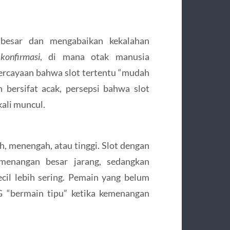
besar dan mengabaikan kekalahan
konfirmasi
, di mana otak manusia
rcayaan bahwa slot tertentu “mudah
bersifat acak, persepsi bahwa slot
ali muncul.
ah, menengah, atau tinggi. Slot dengan
emenangan besar jarang, sedangkan
cil lebih sering. Pemain yang belum
“bermain tipu” ketika kemenangan