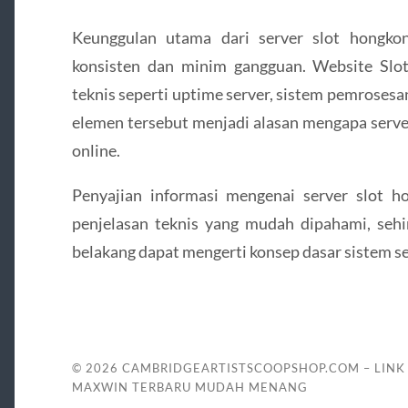
Keunggulan utama dari server slot hongko
konsisten dan minim gangguan. Website Slo
teknis seperti uptime server, sistem pemroses
elemen tersebut menjadi alasan mengapa server
online.
Penyajian informasi mengenai server slot h
penjelasan teknis yang mudah dipahami, sehi
belakang dapat mengerti konsep dasar sistem s
© 2026
CAMBRIDGEARTISTSCOOPSHOP.COM – LINK
MAXWIN TERBARU MUDAH MENANG