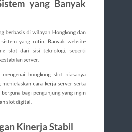
Sistem yang Banyak
ng berbasis di wilayah Hongkong dan
e sistem yang rutin. Banyak website
 slot dari sisi teknologi, seperti
kestabilan server.
 mengenai hongkong slot biasanya
g menjelaskan cara kerja server serta
i berguna bagi pengunjung yang ingin
 slot digital.
an Kinerja Stabil