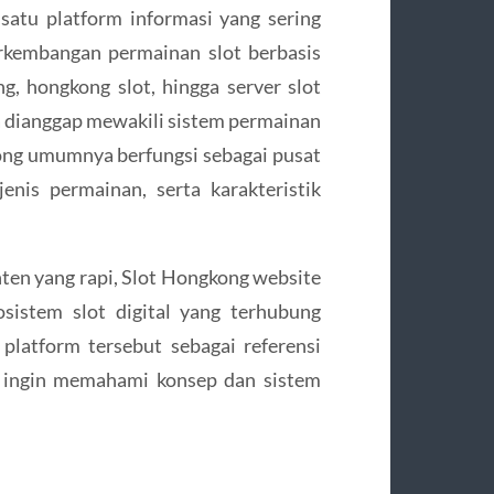
satu platform informasi yang sering
erkembangan permainan slot berbasis
ng, hongkong slot, hingga server slot
 dianggap mewakili sistem permainan
kong umumnya berfungsi sebagai pusat
nis permainan, serta karakteristik
ten yang rapi, Slot Hongkong website
istem slot digital yang terhubung
platform tersebut sebagai referensi
g ingin memahami konsep dan sistem