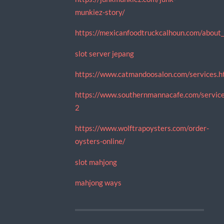
munkiez-story/
https://mexicanfoodtruckcalhoun.com/about
slot server jepang
https://www.catmandoosalon.com/services.h
https://www.southernmannacafe.com/service
2
https://www.wolftrapoysters.com/order-
oysters-online/
slot mahjong
mahjong ways