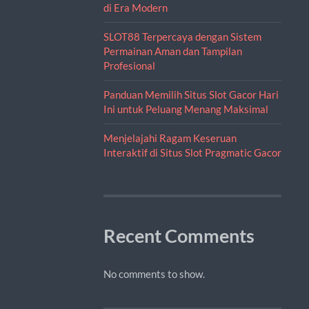
di Era Modern
SLOT88 Terpercaya dengan Sistem
Permainan Aman dan Tampilan
Profesional
Panduan Memilih Situs Slot Gacor Hari
Ini untuk Peluang Menang Maksimal
Menjelajahi Ragam Keseruan
Interaktif di Situs Slot Pragmatic Gacor
Recent Comments
No comments to show.