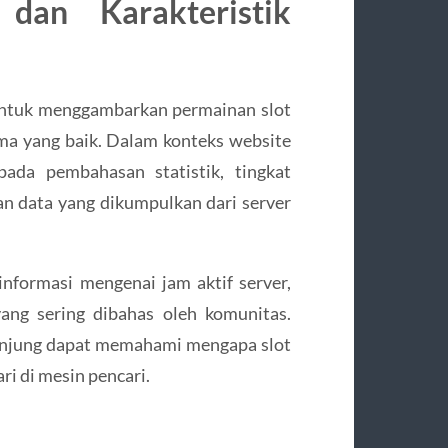
dan Karakteristik
 untuk menggambarkan permainan slot
orma yang baik. Dalam konteks website
pada pembahasan statistik, tingkat
n data yang dikumpulkan dari server
nformasi mengenai jam aktif server,
yang sering dibahas oleh komunitas.
gunjung dapat memahami mengapa slot
ri di mesin pencari.