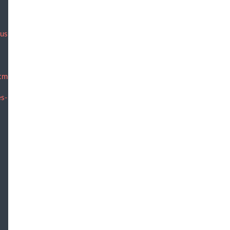
_us
tml
s-