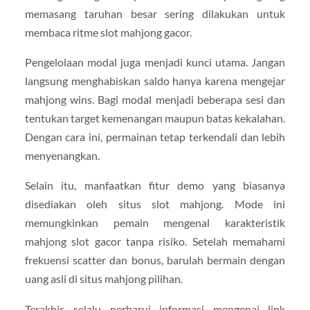
memasang taruhan besar sering dilakukan untuk
membaca ritme slot mahjong gacor.
Pengelolaan modal juga menjadi kunci utama. Jangan
langsung menghabiskan saldo hanya karena mengejar
mahjong wins. Bagi modal menjadi beberapa sesi dan
tentukan target kemenangan maupun batas kekalahan.
Dengan cara ini, permainan tetap terkendali dan lebih
menyenangkan.
Selain itu, manfaatkan fitur demo yang biasanya
disediakan oleh situs slot mahjong. Mode ini
memungkinkan pemain mengenal karakteristik
mahjong slot gacor tanpa risiko. Setelah memahami
frekuensi scatter dan bonus, barulah bermain dengan
uang asli di situs mahjong pilihan.
Terakhir, selalu perbarui informasi mengenai link