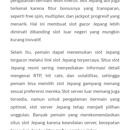
pengalaman bermain lebih imersif. Slot Jepang asli juga
terkenal karena fitur bonusnya yang transparan,
seperti free spin, multiplier, dan jackpot progresif yang
menarik. Hal ini membuat slot gacor Jepang lebih
diminati dibanding slot luar negeri yang mungkin
kurang inovatif.
Selain itu, pemain dapat menemukan slot Jepang
tergacor melalui link slot Jepang terpercaya. Situs slot
Jepang resmi sering menyediakan informasi detail
mengenai RTP, hit rate, dan volatilitas, sehingga
pemain bisa memilih slot Jepang gampang menang
sesuai preferensi mereka. Slot server luar memang juga
tersedia, namun untuk pengalaman bermain yang
optimal, slot server Jepang tetap menjadi pilihan
unggulan. Banyak pemain yang merekomendasikan
situs slot Jepang karena keandalan server, kecepatan