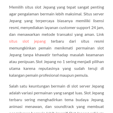
Memilih situs slot Jepang yang tepat sangat penting
agar pengalaman bermain lebih maksimal. Situs server
Jepang yang terpercaya biasanya memiliki lisensi
resmi, menyediakan layanan customer support 24 jam,
dan menawarkan metode transaksi yang aman. Link
situs slot jepang
terbaru dari situs resmi
memungkinkan pemain menikmati permainan slot
Jepang tanpa khawatir terhadap masalah keamanan
atau penipuan. Slot Jepang no 1 sering menjadi pilihan
utama karena reputasinya yang sudah teruji di
kalangan pemain profesional maupun pemula.
Salah satu keuntungan bermain di slot server Jepang
adalah variasi permainan yang sangat luas. Slot Jepang
terbaru sering menghadirkan tema budaya Jepang,
animasi menawan, dan soundtrack yang membuat