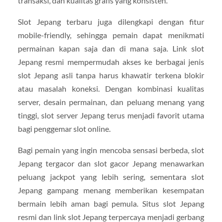
transaksi, dan kualitas grafis yang konsisten.
Slot Jepang terbaru juga dilengkapi dengan fitur
mobile-friendly, sehingga pemain dapat menikmati
permainan kapan saja dan di mana saja. Link slot
Jepang resmi mempermudah akses ke berbagai jenis
slot Jepang asli tanpa harus khawatir terkena blokir
atau masalah koneksi. Dengan kombinasi kualitas
server, desain permainan, dan peluang menang yang
tinggi, slot server Jepang terus menjadi favorit utama
bagi penggemar slot online.
Bagi pemain yang ingin mencoba sensasi berbeda, slot
Jepang tergacor dan slot gacor Jepang menawarkan
peluang jackpot yang lebih sering, sementara slot
Jepang gampang menang memberikan kesempatan
bermain lebih aman bagi pemula. Situs slot Jepang
resmi dan link slot Jepang terpercaya menjadi gerbang