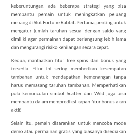
keberuntungan, ada beberapa strategi yang bisa
membantu pemain untuk meningkatkan peluang
menang di Slot Fortune Rabbit. Pertama, penting untuk
mengatur jumlah taruhan sesuai dengan saldo yang
dimiliki agar permainan dapat berlangsung lebih lama
dan mengurangi risiko kehilangan secara cepat.
Kedua, manfaatkan fitur free spins dan bonus yang
tersedia. Fitur ini sering memberikan kesempatan
tambahan untuk mendapatkan kemenangan tanpa
harus memasang taruhan tambahan. Memperhatikan
pola kemunculan simbol Scatter dan Wild juga bisa
membantu dalam memprediksi kapan fitur bonus akan
aktif.
Selain itu, pemain disarankan untuk mencoba mode
demo atau permainan gratis yang biasanya disediakan