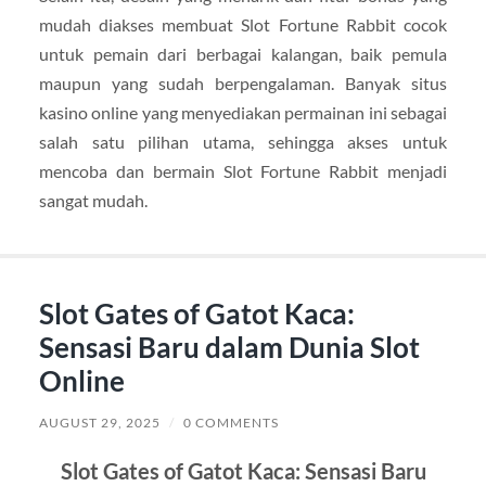
mudah diakses membuat Slot Fortune Rabbit cocok
untuk pemain dari berbagai kalangan, baik pemula
maupun yang sudah berpengalaman. Banyak situs
kasino online yang menyediakan permainan ini sebagai
salah satu pilihan utama, sehingga akses untuk
mencoba dan bermain Slot Fortune Rabbit menjadi
sangat mudah.
Slot Gates of Gatot Kaca:
Sensasi Baru dalam Dunia Slot
Online
AUGUST 29, 2025
/
0 COMMENTS
Slot Gates of Gatot Kaca: Sensasi Baru