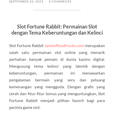
SEPTEMBER 26, 2025
/
0 COMMENTS
Slot Fortune Rabbit: Permainan Slot
dengan Tema Keberuntungan dan Kelinci
Slot Fortune Rabbit
tasteoffoodtrucks.com
merupakan
salah satu permainan slot online yang menarik
perhatian banyak pemain di dunia kasino digital.
Mengusung tema kelinci yang identik dengan
keberuntungan, permainan ini menawarkan
pengalaman bermain yang seru dan peluang
kemenangan yang menggoda. Dengan grafis yang
cerah dan fitur-fitur bonus yang menguntungkan, Slot
Fortune Rabbit menjadi pilihan favorit bagi para
pecinta game slot.