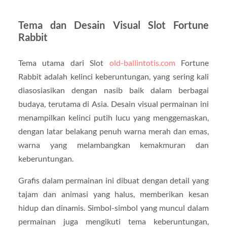
Tema dan Desain Visual Slot Fortune
Rabbit
Tema utama dari Slot
old-ballintotis.com
Fortune
Rabbit adalah kelinci keberuntungan, yang sering kali
diasosiasikan dengan nasib baik dalam berbagai
budaya, terutama di Asia. Desain visual permainan ini
menampilkan kelinci putih lucu yang menggemaskan,
dengan latar belakang penuh warna merah dan emas,
warna yang melambangkan kemakmuran dan
keberuntungan.
Grafis dalam permainan ini dibuat dengan detail yang
tajam dan animasi yang halus, memberikan kesan
hidup dan dinamis. Simbol-simbol yang muncul dalam
permainan juga mengikuti tema keberuntungan,