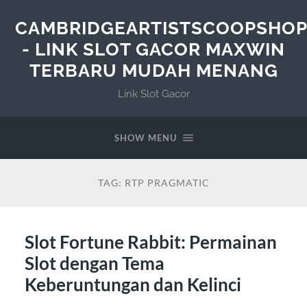
CAMBRIDGEARTISTSCOOPSHOP
- LINK SLOT GACOR MAXWIN
TERBARU MUDAH MENANG
Link Slot Gacor
SHOW MENU
TAG:
RTP PRAGMATIC
Slot Fortune Rabbit: Permainan
Slot dengan Tema
Keberuntungan dan Kelinci