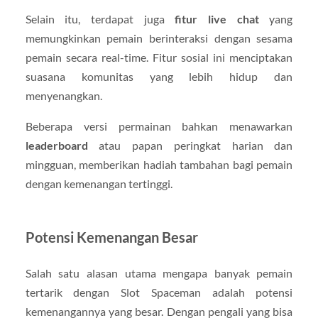
Selain itu, terdapat juga
fitur live chat
yang
memungkinkan pemain berinteraksi dengan sesama
pemain secara real-time. Fitur sosial ini menciptakan
suasana komunitas yang lebih hidup dan
menyenangkan.
Beberapa versi permainan bahkan menawarkan
leaderboard
atau papan peringkat harian dan
mingguan, memberikan hadiah tambahan bagi pemain
dengan kemenangan tertinggi.
Potensi Kemenangan Besar
Salah satu alasan utama mengapa banyak pemain
tertarik dengan Slot Spaceman adalah potensi
kemenangannya yang besar. Dengan pengali yang bisa