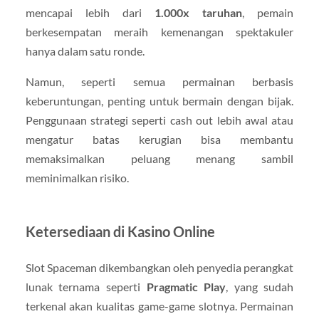
mencapai lebih dari
1.000x taruhan
, pemain
berkesempatan meraih kemenangan spektakuler
hanya dalam satu ronde.
Namun, seperti semua permainan berbasis
keberuntungan, penting untuk bermain dengan bijak.
Penggunaan strategi seperti cash out lebih awal atau
mengatur batas kerugian bisa membantu
memaksimalkan peluang menang sambil
meminimalkan risiko.
Ketersediaan di Kasino Online
Slot Spaceman dikembangkan oleh penyedia perangkat
lunak ternama seperti
Pragmatic Play
, yang sudah
terkenal akan kualitas game-game slotnya. Permainan