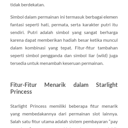
tidak berdekatan.
Simbol dalam permainan ini termasuk berbagai elemen
fantasi seperti hati, permata, serta karakter putri itu
sendiri. Putri adalah simbol yang sangat berharga
karena dapat memberikan hadiah besar ketika muncul
dalam kombinasi yang tepat. Fitur-fitur tambahan
seperti simbol pengganda dan simbol liar (wild) juga
tersedia untuk menambah keseruan permainan.
Fitur-Fitur Menarik dalam Starlight
Princess
Starlight Princess memiliki beberapa fitur menarik
yang membedakannya dari permainan slot lainnya.
Salah satu fitur utama adalah sistem pembayaran “pay