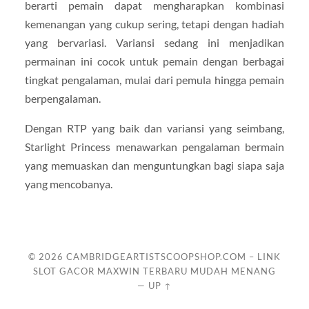
berarti pemain dapat mengharapkan kombinasi
kemenangan yang cukup sering, tetapi dengan hadiah
yang bervariasi. Variansi sedang ini menjadikan
permainan ini cocok untuk pemain dengan berbagai
tingkat pengalaman, mulai dari pemula hingga pemain
berpengalaman.
Dengan RTP yang baik dan variansi yang seimbang,
Starlight Princess menawarkan pengalaman bermain
yang memuaskan dan menguntungkan bagi siapa saja
yang mencobanya.
© 2026
CAMBRIDGEARTISTSCOOPSHOP.COM – LINK
SLOT GACOR MAXWIN TERBARU MUDAH MENANG
—
UP ↑