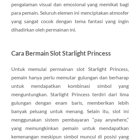
pengalaman visual dan emosional yang memikat bagi
para pemain. Seluruh elemen ini menciptakan atmosfer
yang sangat cocok dengan tema fantasi yang ingin
dihadirkan oleh permainan ini.
Cara Bermain Slot Starlight Princess
Untuk memulai permainan slot Starlight Princess,
pemain hanya perlu memutar gulungan dan berharap
untuk mendapatkan kombinasi simbol yang
menguntungkan. Starlight Princess terdiri dari lima
gulungan dengan enam baris, memberikan lebih
banyak peluang untuk menang. Selain itu, slot ini
menggunakan sistem pembayaran “pay anywhere,”
yang memungkinkan pemain untuk mendapatkan
kemenangan meskipun simbol muncul di posisi yang