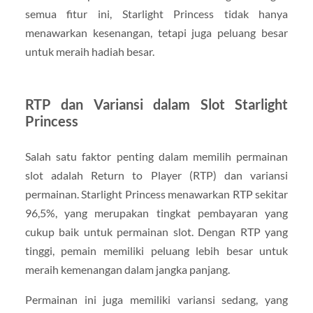
semua fitur ini, Starlight Princess tidak hanya
menawarkan kesenangan, tetapi juga peluang besar
untuk meraih hadiah besar.
RTP dan Variansi dalam Slot Starlight
Princess
Salah satu faktor penting dalam memilih permainan
slot adalah Return to Player (RTP) dan variansi
permainan. Starlight Princess menawarkan RTP sekitar
96,5%, yang merupakan tingkat pembayaran yang
cukup baik untuk permainan slot. Dengan RTP yang
tinggi, pemain memiliki peluang lebih besar untuk
meraih kemenangan dalam jangka panjang.
Permainan ini juga memiliki variansi sedang, yang