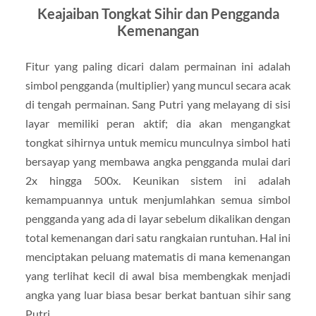
Keajaiban Tongkat Sihir dan Pengganda
Kemenangan
Fitur yang paling dicari dalam permainan ini adalah
simbol pengganda (multiplier) yang muncul secara acak
di tengah permainan. Sang Putri yang melayang di sisi
layar memiliki peran aktif; dia akan mengangkat
tongkat sihirnya untuk memicu munculnya simbol hati
bersayap yang membawa angka pengganda mulai dari
2x hingga 500x. Keunikan sistem ini adalah
kemampuannya untuk menjumlahkan semua simbol
pengganda yang ada di layar sebelum dikalikan dengan
total kemenangan dari satu rangkaian runtuhan. Hal ini
menciptakan peluang matematis di mana kemenangan
yang terlihat kecil di awal bisa membengkak menjadi
angka yang luar biasa besar berkat bantuan sihir sang
Putri.