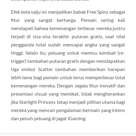
Efek bola salju ini menjadikan babak Free Spins sebagai
fitur yang sangat berharga. Pemain sering kali
mendapati bahwa kemenangan terbesar mereka justru
terjadi di sisa-sisa terakhir putaran gratis, saat nilai
pengganda total sudah mencapai angka yang sangat
tinggi. Selain itu, peluang untuk memicu kembali (re-
trigger) tambahan putaran gratis dengan mendapatkan
tiga simbol Scatter tambahan memberikan harapan
lebih lama bagi pemain untuk terus memperbesar total
kemenangan mereka. Dengan segala fitur inovatif dan
presentasi visual yang memikat, tidak mengherankan
jika Starlight Princess tetap menjadi pilihan utama bagi
mereka yang mencari pengalaman bermain yang intens
dan penuh peluang di jagat iGaming.