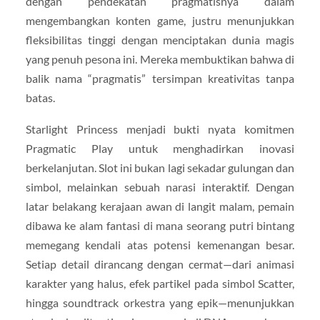
dengan pendekatan pragmatisnya dalam
mengembangkan konten game, justru menunjukkan
fleksibilitas tinggi dengan menciptakan dunia magis
yang penuh pesona ini. Mereka membuktikan bahwa di
balik nama “pragmatis” tersimpan kreativitas tanpa
batas.
Starlight Princess menjadi bukti nyata komitmen
Pragmatic Play untuk menghadirkan inovasi
berkelanjutan. Slot ini bukan lagi sekadar gulungan dan
simbol, melainkan sebuah narasi interaktif. Dengan
latar belakang kerajaan awan di langit malam, pemain
dibawa ke alam fantasi di mana seorang putri bintang
memegang kendali atas potensi kemenangan besar.
Setiap detail dirancang dengan cermat—dari animasi
karakter yang halus, efek partikel pada simbol Scatter,
hingga soundtrack orkestra yang epik—menunjukkan