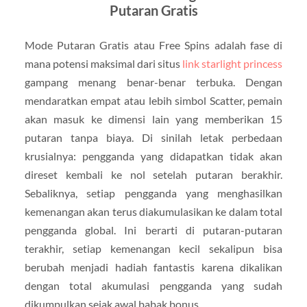
Putaran Gratis
Mode Putaran Gratis atau Free Spins adalah fase di
mana potensi maksimal dari situs
link starlight princess
gampang menang benar-benar terbuka. Dengan
mendaratkan empat atau lebih simbol Scatter, pemain
akan masuk ke dimensi lain yang memberikan 15
putaran tanpa biaya. Di sinilah letak perbedaan
krusialnya: pengganda yang didapatkan tidak akan
direset kembali ke nol setelah putaran berakhir.
Sebaliknya, setiap pengganda yang menghasilkan
kemenangan akan terus diakumulasikan ke dalam total
pengganda global. Ini berarti di putaran-putaran
terakhir, setiap kemenangan kecil sekalipun bisa
berubah menjadi hadiah fantastis karena dikalikan
dengan total akumulasi pengganda yang sudah
dikumpulkan sejak awal babak bonus.