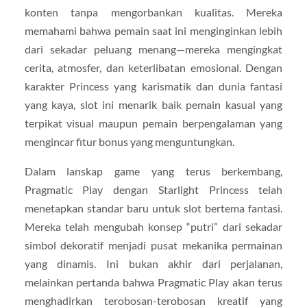
konten tanpa mengorbankan kualitas. Mereka
memahami bahwa pemain saat ini menginginkan lebih
dari sekadar peluang menang—mereka mengingkat
cerita, atmosfer, dan keterlibatan emosional. Dengan
karakter Princess yang karismatik dan dunia fantasi
yang kaya, slot ini menarik baik pemain kasual yang
terpikat visual maupun pemain berpengalaman yang
mengincar fitur bonus yang menguntungkan.
Dalam lanskap game yang terus berkembang,
Pragmatic Play dengan Starlight Princess telah
menetapkan standar baru untuk slot bertema fantasi.
Mereka telah mengubah konsep “putri” dari sekadar
simbol dekoratif menjadi pusat mekanika permainan
yang dinamis. Ini bukan akhir dari perjalanan,
melainkan pertanda bahwa Pragmatic Play akan terus
menghadirkan terobosan-terobosan kreatif yang