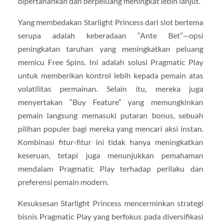
dipertahankan dan berpeluang meningkat lebih lanjut.
Yang membedakan Starlight Princess dari slot bertema
serupa adalah keberadaan “Ante Bet”—opsi
peningkatan taruhan yang meningkatkan peluang
memicu Free Spins. Ini adalah solusi Pragmatic Play
untuk memberikan kontrol lebih kepada pemain atas
volatilitas permainan. Selain itu, mereka juga
menyertakan “Buy Feature” yang memungkinkan
pemain langsung memasuki putaran bonus, sebuah
pilihan populer bagi mereka yang mencari aksi instan.
Kombinasi fitur-fitur ini tidak hanya meningkatkan
keseruan, tetapi juga menunjukkan pemahaman
mendalam Pragmatic Play terhadap perilaku dan
preferensi pemain modern.
Kesuksesan Starlight Princess mencerminkan strategi
bisnis Pragmatic Play yang berfokus pada diversifikasi