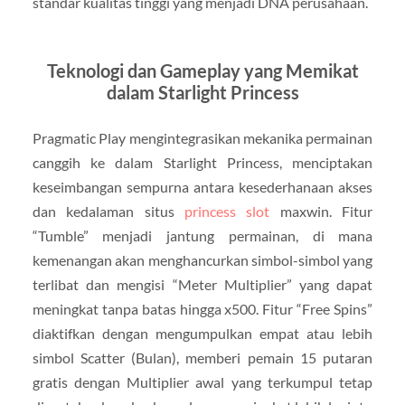
standar kualitas tinggi yang menjadi DNA perusahaan.
Teknologi dan Gameplay yang Memikat
dalam Starlight Princess
Pragmatic Play mengintegrasikan mekanika permainan
canggih ke dalam Starlight Princess, menciptakan
keseimbangan sempurna antara kesederhanaan akses
dan kedalaman situs
princess slot
maxwin. Fitur
“Tumble” menjadi jantung permainan, di mana
kemenangan akan menghancurkan simbol-simbol yang
terlibat dan mengisi “Meter Multiplier” yang dapat
meningkat tanpa batas hingga x500. Fitur “Free Spins”
diaktifkan dengan mengumpulkan empat atau lebih
simbol Scatter (Bulan), memberi pemain 15 putaran
gratis dengan Multiplier awal yang terkumpul tetap