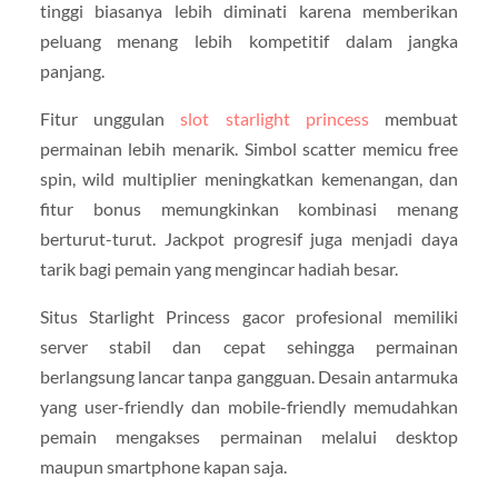
tinggi biasanya lebih diminati karena memberikan
peluang menang lebih kompetitif dalam jangka
panjang.
Fitur unggulan
slot starlight princess
membuat
permainan lebih menarik. Simbol scatter memicu free
spin, wild multiplier meningkatkan kemenangan, dan
fitur bonus memungkinkan kombinasi menang
berturut-turut. Jackpot progresif juga menjadi daya
tarik bagi pemain yang mengincar hadiah besar.
Situs Starlight Princess gacor profesional memiliki
server stabil dan cepat sehingga permainan
berlangsung lancar tanpa gangguan. Desain antarmuka
yang user-friendly dan mobile-friendly memudahkan
pemain mengakses permainan melalui desktop
maupun smartphone kapan saja.