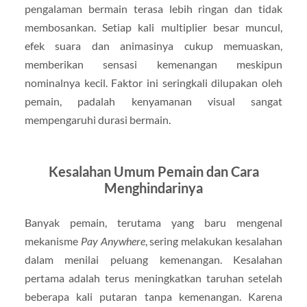
pengalaman bermain terasa lebih ringan dan tidak
membosankan. Setiap kali multiplier besar muncul,
efek suara dan animasinya cukup memuaskan,
memberikan sensasi kemenangan meskipun
nominalnya kecil. Faktor ini seringkali dilupakan oleh
pemain, padalah kenyamanan visual sangat
mempengaruhi durasi bermain.
Kesalahan Umum Pemain dan Cara
Menghindarinya
Banyak pemain, terutama yang baru mengenal
mekanisme
Pay Anywhere
, sering melakukan kesalahan
dalam menilai peluang kemenangan. Kesalahan
pertama adalah terus meningkatkan taruhan setelah
beberapa kali putaran tanpa kemenangan. Karena