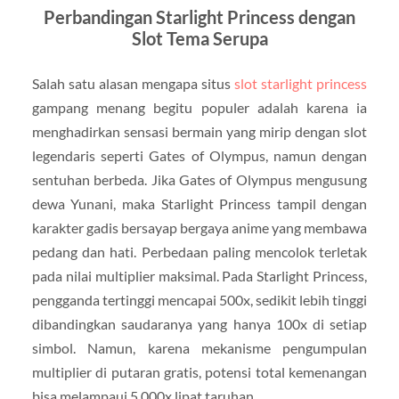
Perbandingan Starlight Princess dengan
Slot Tema Serupa
Salah satu alasan mengapa situs
slot starlight princess
gampang menang begitu populer adalah karena ia
menghadirkan sensasi bermain yang mirip dengan slot
legendaris seperti Gates of Olympus, namun dengan
sentuhan berbeda. Jika Gates of Olympus mengusung
dewa Yunani, maka Starlight Princess tampil dengan
karakter gadis bersayap bergaya anime yang membawa
pedang dan hati. Perbedaan paling mencolok terletak
pada nilai multiplier maksimal. Pada Starlight Princess,
pengganda tertinggi mencapai 500x, sedikit lebih tinggi
dibandingkan saudaranya yang hanya 100x di setiap
simbol. Namun, karena mekanisme pengumpulan
multiplier di putaran gratis, potensi total kemenangan
bisa melampaui 5.000x lipat taruhan.